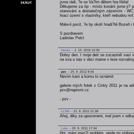
jsme rádi, ?e se Va?im dětem hra líbila!
Děkujeme za tip - místo konání jsme ji? p
stanování a dostatečným zázemím - WC, v
hrací území s vlastníky, kteří nebudou mít 
Máte-li pocit, ?e by okolí hradi?tě Bozeň i
S pozdravem
Ladislav Pelcl
Hanka
---
1. 10. 2016 13:30
Dobry den. I moje deti se zucastnili vasi v
na sva u nas v obci mame v lese rozvaliny 
pzv
---
25. 9. 2012 8:44
Nevím kam a komu to oznámit:
galerie mých fotek z Cintry 2011 je na a
pzv@napismi.cz.
- pzv -
LLSM
---
21. 6. 2011 21:38
Ahoj, diky za upozorneni, mel jsem v odka
Luky
---
20. 6. 2011 17:34
Hoj, mám men?í problém, nejde mi stáhnou