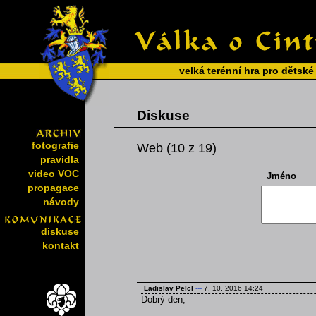
velká terénní hra pro dětské
Diskuse
fotografie
Web (10 z 19)
pravidla
video VOC
Jméno
propagace
návody
diskuse
kontakt
Ladislav Pelcl
---
7. 10. 2016 14:24
Dobrý den,