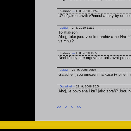
Klakson
---
4. 8. 2010 21:52
U? nějakou chvíli v?imnul a taky by se ho
LLSM
---
2. 8. 2010 11:12
To Klakson:
Ahoj, take jsou v sekci archiv a ne Hra 2
vsimnul?
Klakson
---
1. 8. 2010 15:50
Nechtěli by jste orgové aktualizovat prop
LLSM
---
23. 9. 2008 20:04
Galadriel: jsou omezeni na kuse (v plnem r
Galadriel
---
23. 9. 2008 15:54
Ahoj, je povolená i ku? jako zbraň? Jsou
<<
<
>
>>