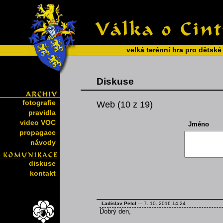
velká terénní hra pro dětské
Diskuse
fotografie
Web (10 z 19)
pravidla
video VOC
Jméno
propagace
návody
diskuse
kontakt
Ladislav Pelcl
---
7. 10. 2016 14:24
Dobrý den,