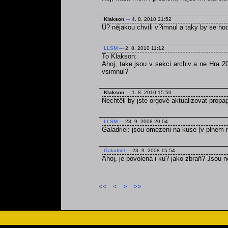
Klakson
---
4. 8. 2010 21:52
U? nějakou chvíli v?imnul a taky by se ho
LLSM
---
2. 8. 2010 11:12
To Klakson:
Ahoj, take jsou v sekci archiv a ne Hra 2
vsimnul?
Klakson
---
1. 8. 2010 15:50
Nechtěli by jste orgové aktualizovat prop
LLSM
---
23. 9. 2008 20:04
Galadriel: jsou omezeni na kuse (v plnem r
Galadriel
---
23. 9. 2008 15:54
Ahoj, je povolená i ku? jako zbraň? Jsou
<<
<
>
>>