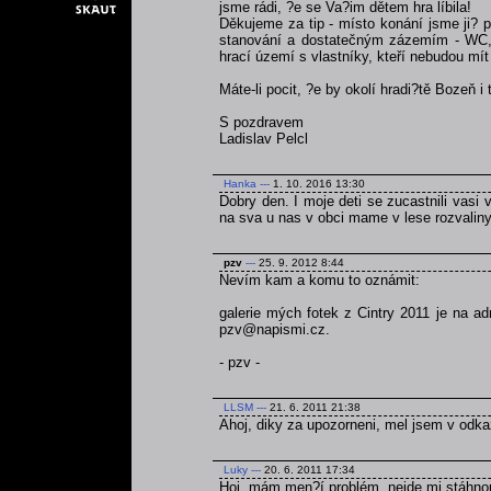
jsme rádi, ?e se Va?im dětem hra líbila!
Děkujeme za tip - místo konání jsme ji? p
stanování a dostatečným zázemím - WC, v
hrací území s vlastníky, kteří nebudou mít 
Máte-li pocit, ?e by okolí hradi?tě Bozeň i
S pozdravem
Ladislav Pelcl
Hanka
---
1. 10. 2016 13:30
Dobry den. I moje deti se zucastnili vasi v
na sva u nas v obci mame v lese rozvaliny 
pzv
---
25. 9. 2012 8:44
Nevím kam a komu to oznámit:
galerie mých fotek z Cintry 2011 je na a
pzv@napismi.cz.
- pzv -
LLSM
---
21. 6. 2011 21:38
Ahoj, diky za upozorneni, mel jsem v odka
Luky
---
20. 6. 2011 17:34
Hoj, mám men?í problém, nejde mi stáhnou