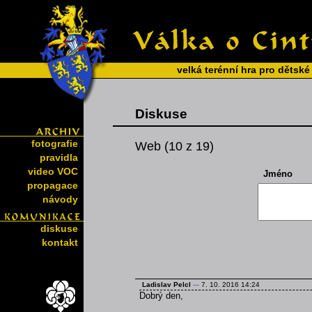
velká terénní hra pro dětské
Diskuse
fotografie
Web (10 z 19)
pravidla
video VOC
Jméno
propagace
návody
diskuse
kontakt
Ladislav Pelcl
---
7. 10. 2016 14:24
Dobrý den,