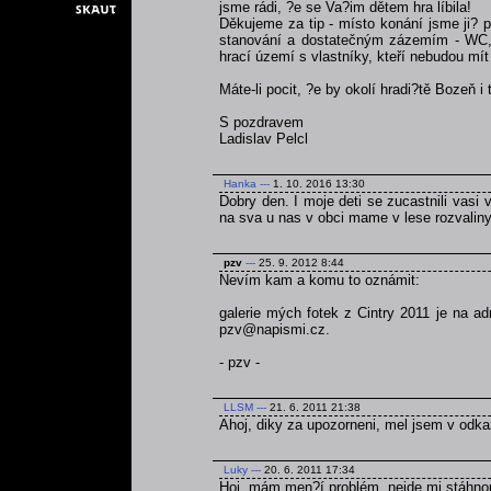
jsme rádi, ?e se Va?im dětem hra líbila!
Děkujeme za tip - místo konání jsme ji? p
stanování a dostatečným zázemím - WC, v
hrací území s vlastníky, kteří nebudou mít 
Máte-li pocit, ?e by okolí hradi?tě Bozeň i
S pozdravem
Ladislav Pelcl
Hanka
---
1. 10. 2016 13:30
Dobry den. I moje deti se zucastnili vasi v
na sva u nas v obci mame v lese rozvaliny 
pzv
---
25. 9. 2012 8:44
Nevím kam a komu to oznámit:
galerie mých fotek z Cintry 2011 je na a
pzv@napismi.cz.
- pzv -
LLSM
---
21. 6. 2011 21:38
Ahoj, diky za upozorneni, mel jsem v odka
Luky
---
20. 6. 2011 17:34
Hoj, mám men?í problém, nejde mi stáhnou