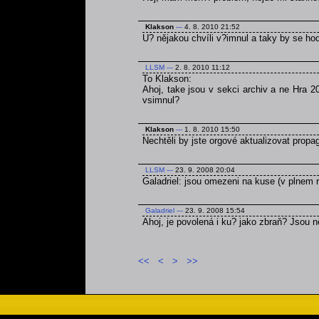
Klakson
---
4. 8. 2010 21:52
U? nějakou chvíli v?imnul a taky by se ho
LLSM
---
2. 8. 2010 11:12
To Klakson:
Ahoj, take jsou v sekci archiv a ne Hra 2
vsimnul?
Klakson
---
1. 8. 2010 15:50
Nechtěli by jste orgové aktualizovat prop
LLSM
---
23. 9. 2008 20:04
Galadriel: jsou omezeni na kuse (v plnem r
Galadriel
---
23. 9. 2008 15:54
Ahoj, je povolená i ku? jako zbraň? Jsou
<<
<
>
>>