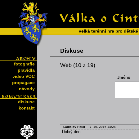
velká terénní hra pro dětské
Diskuse
fotografie
Web (10 z 19)
pravidla
video VOC
Jméno
propagace
návody
diskuse
kontakt
Ladislav Pelcl
---
7. 10. 2016 14:24
Dobrý den,