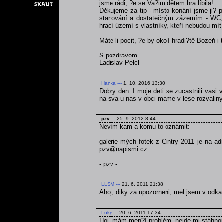
jsme rádi, ?e se Va?im dětem hra líbila!
Děkujeme za tip - místo konání jsme ji? p
stanování a dostatečným zázemím - WC, v
hrací území s vlastníky, kteří nebudou mít 
Máte-li pocit, ?e by okolí hradi?tě Bozeň i
S pozdravem
Ladislav Pelcl
Hanka
---
1. 10. 2016 13:30
Dobry den. I moje deti se zucastnili vasi v
na sva u nas v obci mame v lese rozvaliny 
pzv
---
25. 9. 2012 8:44
Nevím kam a komu to oznámit:
galerie mých fotek z Cintry 2011 je na a
pzv@napismi.cz.
- pzv -
LLSM
---
21. 6. 2011 21:38
Ahoj, diky za upozorneni, mel jsem v odka
Luky
---
20. 6. 2011 17:34
Hoj, mám men?í problém, nejde mi stáhnou