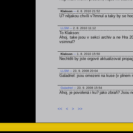
Klakson
---
4. 8. 2010 21:52
U? nějakou chvíli v?imnul a taky by se ho
LLSM
---
2. 8. 2010 11:12
To Klakson:
Ahoj, take jsou v sekci archiv a ne Hra 2
vsimnul?
Klakson
---
1. 8. 2010 15:50
Nechtěli by jste orgové aktualizovat prop
LLSM
---
23. 9. 2008 20:04
Galadriel: jsou omezeni na kuse (v plnem r
Galadriel
---
23. 9. 2008 15:54
Ahoj, je povolená i ku? jako zbraň? Jsou
<<
<
>
>>