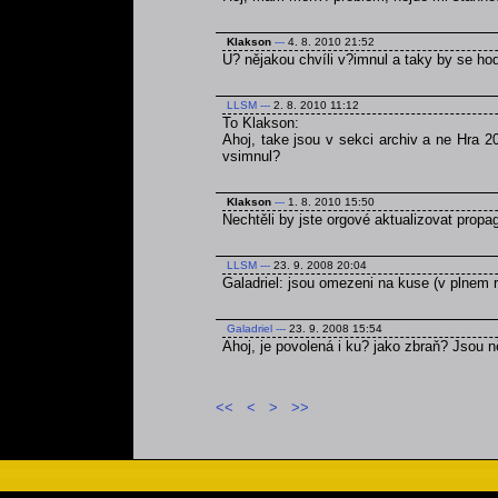
Klakson
---
4. 8. 2010 21:52
U? nějakou chvíli v?imnul a taky by se ho
LLSM
---
2. 8. 2010 11:12
To Klakson:
Ahoj, take jsou v sekci archiv a ne Hra 2
vsimnul?
Klakson
---
1. 8. 2010 15:50
Nechtěli by jste orgové aktualizovat prop
LLSM
---
23. 9. 2008 20:04
Galadriel: jsou omezeni na kuse (v plnem r
Galadriel
---
23. 9. 2008 15:54
Ahoj, je povolená i ku? jako zbraň? Jsou
<<
<
>
>>