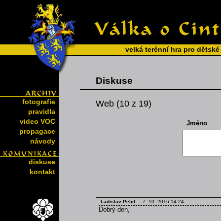
velká terénní hra pro dětské
Diskuse
fotografie
Web (10 z 19)
pravidla
video VOC
Jméno
propagace
návody
diskuse
kontakt
Ladislav Pelcl
---
7. 10. 2016 14:24
Dobrý den,