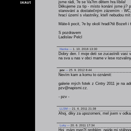
jsme rádi, ?e se Va?im dětem hra líbila!
Děkujeme za tip - místo konání jsme ji? p
stanování a dostatečným zázemím - WC, v
hrací území s vlastníky, kteří nebudou mít 
Máte-li pocit, ?e by okolí hradi?tě Bozeň i
S pozdravem
Ladislav Pelcl
Hanka
---
1. 10. 2016 13:30
Dobry den. I moje deti se zucastnili vasi v
na sva u nas v obci mame v lese rozvaliny 
pzv
---
25. 9. 2012 8:44
Nevím kam a komu to oznámit:
galerie mých fotek z Cintry 2011 je na a
pzv@napismi.cz.
- pzv -
LLSM
---
21. 6. 2011 21:38
Ahoj, diky za upozorneni, mel jsem v odka
Luky
---
20. 6. 2011 17:34
Hoj, mám men?í problém, nejde mi stáhnou