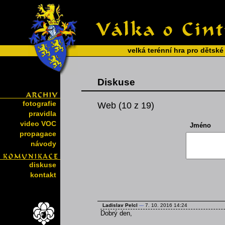
velká terénní hra pro dětské
Diskuse
fotografie
Web (10 z 19)
pravidla
video VOC
Jméno
propagace
návody
diskuse
kontakt
Ladislav Pelcl
---
7. 10. 2016 14:24
Dobrý den,