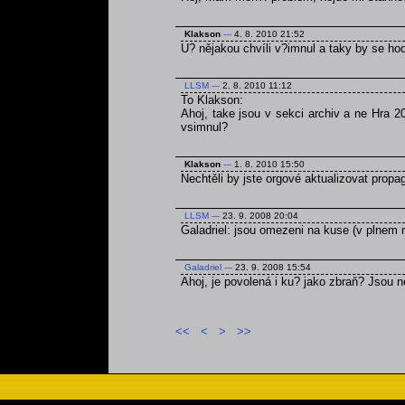
Klakson
---
4. 8. 2010 21:52
U? nějakou chvíli v?imnul a taky by se ho
LLSM
---
2. 8. 2010 11:12
To Klakson:
Ahoj, take jsou v sekci archiv a ne Hra 2
vsimnul?
Klakson
---
1. 8. 2010 15:50
Nechtěli by jste orgové aktualizovat prop
LLSM
---
23. 9. 2008 20:04
Galadriel: jsou omezeni na kuse (v plnem r
Galadriel
---
23. 9. 2008 15:54
Ahoj, je povolená i ku? jako zbraň? Jsou
<<
<
>
>>