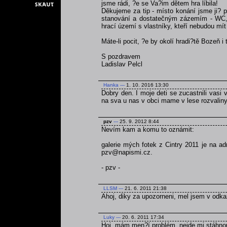
jsme rádi, ?e se Va?im dětem hra líbila!
Děkujeme za tip - místo konání jsme ji? p
stanování a dostatečným zázemím - WC, v
hrací území s vlastníky, kteří nebudou mít 
Máte-li pocit, ?e by okolí hradi?tě Bozeň i
S pozdravem
Ladislav Pelcl
Hanka
---
1. 10. 2016 13:30
Dobry den. I moje deti se zucastnili vasi v
na sva u nas v obci mame v lese rozvaliny 
pzv
---
25. 9. 2012 8:44
Nevím kam a komu to oznámit:
galerie mých fotek z Cintry 2011 je na a
pzv@napismi.cz.
- pzv -
LLSM
---
21. 6. 2011 21:38
Ahoj, diky za upozorneni, mel jsem v odka
Luky
---
20. 6. 2011 17:34
Hoj, mám men?í problém, nejde mi stáhnou