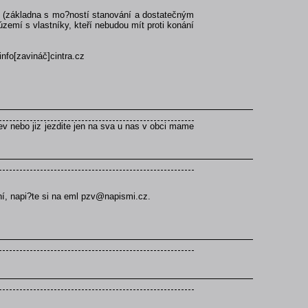
orů (základna s mo?ností stanování a dostatečným
zemí s vlastníky, kteří nebudou mít proti konání
info[zavináč]cintra.cz
itev nebo jiz jezdite jen na sva u nas v obci mame
ní, napi?te si na eml pzv@napismi.cz.