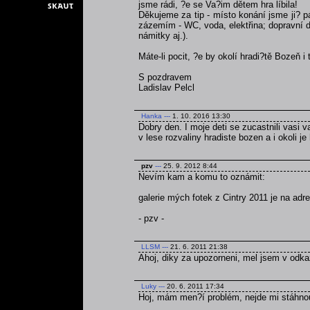
jsme rádi, ?e se Va?im dětem hra líbila!
Děkujeme za tip - místo konání jsme ji? p
zázemím - WC, voda, elektřina; dopravní do
námitky aj.).
Máte-li pocit, ?e by okolí hradi?tě Bozeň i
S pozdravem
Ladislav Pelcl
Hanka
---
1. 10. 2016 13:30
Dobry den. I moje deti se zucastnili vasi v
v lese rozvaliny hradiste bozen a i okoli j
pzv
---
25. 9. 2012 8:44
Nevím kam a komu to oznámit:
galerie mých fotek z Cintry 2011 je na ad
- pzv -
LLSM
---
21. 6. 2011 21:38
Ahoj, diky za upozorneni, mel jsem v odka
Luky
---
20. 6. 2011 17:34
Hoj, mám men?í problém, nejde mi stáhnou