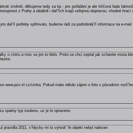
árkrát změnili, děkujeme tedy za tip - pro pořádání je ale klíčová řada fakt
stupnost z Prahy a ideálně i dal?ích krajů veřejnou dopravou; vhodné hrací ú
 tyto dal?í potřeby splňovalo, budeme rádi za podrobněj?í informace na e-mail 
alky o cintru a moc se jim to libilo. Proto se chci zeptat jak schanite mista b
e hezke
rese www.pzv.xf.cz/cintra. Pokud máte někdo zájem o foto v původním rozli?e
zu spatny typ souboru, uz je to opraveno.
t pravidla 2011, v?dycky mi to vyhodí ?e objekt nebyl nalezen