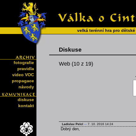
velká terénní hra pro dětské
Diskuse
fotografie
Web (10 z 19)
pravidla
video VOC
propagace
návody
diskuse
kontakt
Ladislav Pelcl
---
7. 10. 2016 14:24
Dobrý den,