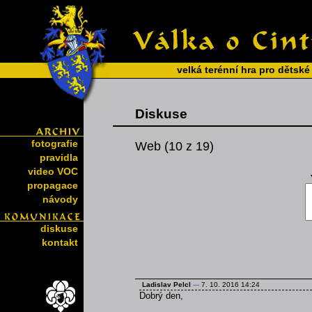
velká terénní hra pro dětské
Diskuse
fotografie
Web (10 z 19)
pravidla
video VOC
propagace
návody
diskuse
kontakt
Ladislav Pelcl
---
7. 10. 2016 14:24
Dobrý den,