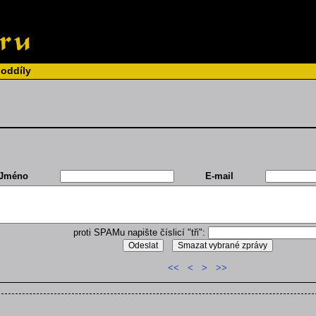
 oddíly
Jméno
E-mail
proti SPAMu napište číslicí "tři":
<<
<
>
>>