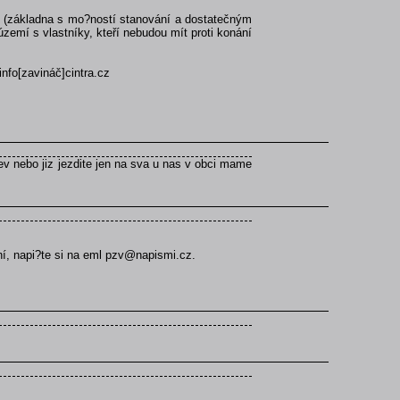
orů (základna s mo?ností stanování a dostatečným
zemí s vlastníky, kteří nebudou mít proti konání
info[zavináč]cintra.cz
itev nebo jiz jezdite jen na sva u nas v obci mame
ní, napi?te si na eml pzv@napismi.cz.