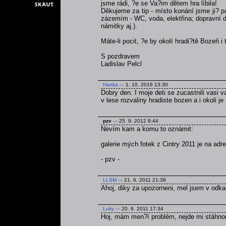
jsme rádi, ?e se Va?im dětem hra líbila!
Děkujeme za tip - místo konání jsme ji? p
zázemím - WC, voda, elektřina; dopravní do
námitky aj.).
Máte-li pocit, ?e by okolí hradi?tě Bozeň i
S pozdravem
Ladislav Pelcl
Hanka
---
1. 10. 2016 13:30
Dobry den. I moje deti se zucastnili vasi v
v lese rozvaliny hradiste bozen a i okoli j
pzv
---
25. 9. 2012 8:44
Nevím kam a komu to oznámit:
galerie mých fotek z Cintry 2011 je na ad
- pzv -
LLSM
---
21. 6. 2011 21:38
Ahoj, diky za upozorneni, mel jsem v odka
Luky
---
20. 6. 2011 17:34
Hoj, mám men?í problém, nejde mi stáhnou