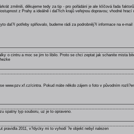
árkrát změnili, děkujeme tedy za tip - pro pořádání je ale klíčová řada fakt
stupnost z Prahy a ideálně i dal?ích krajů veřejnou dopravou; vhodné hrací ú
 tyto dal?í potřeby splňovalo, budeme rádi za podrobněj?í informace na e-mail 
alky o cintru a moc se jim to libilo. Proto se chci zeptat jak schanite mista b
e hezke
rese www.pzv.xf.cz/cintra. Pokud máte někdo zájem o foto v původním rozli?e
zu spatny typ souboru, uz je to opraveno.
t pravidla 2011, v?dycky mi to vyhodí ?e objekt nebyl nalezen