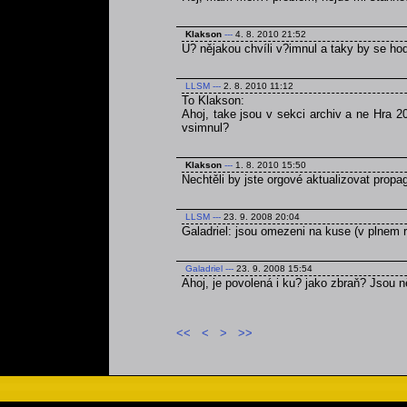
Klakson
---
4. 8. 2010 21:52
U? nějakou chvíli v?imnul a taky by se ho
LLSM
---
2. 8. 2010 11:12
To Klakson:
Ahoj, take jsou v sekci archiv a ne Hra 2
vsimnul?
Klakson
---
1. 8. 2010 15:50
Nechtěli by jste orgové aktualizovat prop
LLSM
---
23. 9. 2008 20:04
Galadriel: jsou omezeni na kuse (v plnem r
Galadriel
---
23. 9. 2008 15:54
Ahoj, je povolená i ku? jako zbraň? Jsou
<<
<
>
>>