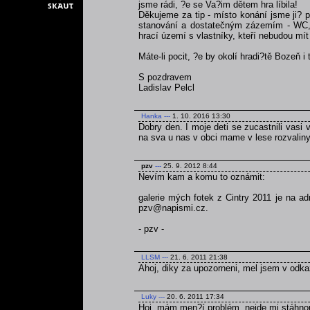
jsme rádi, ?e se Va?im dětem hra líbila!
Děkujeme za tip - místo konání jsme ji? p
stanování a dostatečným zázemím - WC, v
hrací území s vlastníky, kteří nebudou mít 
Máte-li pocit, ?e by okolí hradi?tě Bozeň i
S pozdravem
Ladislav Pelcl
Hanka
---
1. 10. 2016 13:30
Dobry den. I moje deti se zucastnili vasi v
na sva u nas v obci mame v lese rozvaliny 
pzv
---
25. 9. 2012 8:44
Nevím kam a komu to oznámit:
galerie mých fotek z Cintry 2011 je na a
pzv@napismi.cz.
- pzv -
LLSM
---
21. 6. 2011 21:38
Ahoj, diky za upozorneni, mel jsem v odka
Luky
---
20. 6. 2011 17:34
Hoj, mám men?í problém, nejde mi stáhnou