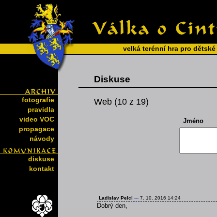
velká terénní hra pro dětské
Diskuse
fotografie
Web (10 z 19)
pravidla
video VOC
Jméno
propagace
návody
diskuse
kontakt
Ladislav Pelcl
---
7. 10. 2016 14:24
Dobrý den,