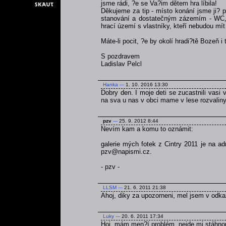
jsme rádi, ?e se Va?im dětem hra líbila!
Děkujeme za tip - místo konání jsme ji? p
stanování a dostatečným zázemím - WC, v
hrací území s vlastníky, kteří nebudou mít 
Máte-li pocit, ?e by okolí hradi?tě Bozeň i
S pozdravem
Ladislav Pelcl
Hanka
---
1. 10. 2016 13:30
Dobry den. I moje deti se zucastnili vasi v
na sva u nas v obci mame v lese rozvaliny 
pzv
---
25. 9. 2012 8:44
Nevím kam a komu to oznámit:
galerie mých fotek z Cintry 2011 je na a
pzv@napismi.cz.
- pzv -
LLSM
---
21. 6. 2011 21:38
Ahoj, diky za upozorneni, mel jsem v odka
Luky
---
20. 6. 2011 17:34
Hoj, mám men?í problém, nejde mi stáhnou