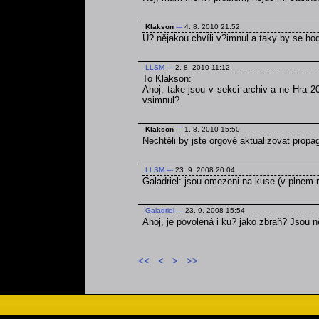
Klakson
---
4. 8. 2010 21:52
U? nějakou chvíli v?imnul a taky by se ho
LLSM
---
2. 8. 2010 11:12
To Klakson:
Ahoj, take jsou v sekci archiv a ne Hra 2
vsimnul?
Klakson
---
1. 8. 2010 15:50
Nechtěli by jste orgové aktualizovat prop
LLSM
---
23. 9. 2008 20:04
Galadriel: jsou omezeni na kuse (v plnem r
Galadriel
---
23. 9. 2008 15:54
Ahoj, je povolená i ku? jako zbraň? Jsou
<<
<
>
>>