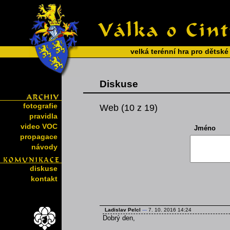
velká terénní hra pro dětské
Diskuse
fotografie
Web (10 z 19)
pravidla
video VOC
Jméno
propagace
návody
diskuse
kontakt
Ladislav Pelcl
---
7. 10. 2016 14:24
Dobrý den,