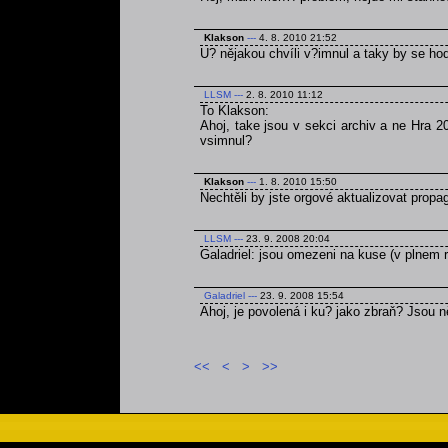
Klakson
---
4. 8. 2010 21:52
U? nějakou chvíli v?imnul a taky by se ho
LLSM
---
2. 8. 2010 11:12
To Klakson:
Ahoj, take jsou v sekci archiv a ne Hra 2
vsimnul?
Klakson
---
1. 8. 2010 15:50
Nechtěli by jste orgové aktualizovat prop
LLSM
---
23. 9. 2008 20:04
Galadriel: jsou omezeni na kuse (v plnem r
Galadriel
---
23. 9. 2008 15:54
Ahoj, je povolená i ku? jako zbraň? Jsou
<<
<
>
>>