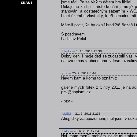
jsme rádi, ?e se Va?im dětem hra líbila!
Děkujeme za tip - místo konání jsme ji? p
stanování a dostatečným zázemím - WC, v
hrací území s vlastníky, kteří nebudou mít 
Máte-li pocit, ?e by okolí hradi?tě Bozeň i
S pozdravem
Ladislav Pelcl
Hanka
---
1. 10. 2016 13:30
Dobry den. I moje deti se zucastnili vasi v
na sva u nas v obci mame v lese rozvaliny 
pzv
---
25. 9. 2012 8:44
Nevím kam a komu to oznámit:
galerie mých fotek z Cintry 2011 je na a
pzv@napismi.cz.
- pzv -
LLSM
---
21. 6. 2011 21:38
Ahoj, diky za upozorneni, mel jsem v odka
Luky
---
20. 6. 2011 17:34
Hoj, mám men?í problém, nejde mi stáhnou