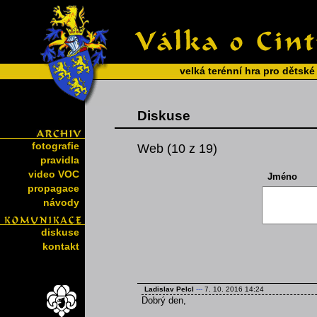
velká terénní hra pro dětské
Diskuse
fotografie
Web (10 z 19)
pravidla
video VOC
Jméno
propagace
návody
diskuse
kontakt
Ladislav Pelcl
---
7. 10. 2016 14:24
Dobrý den,