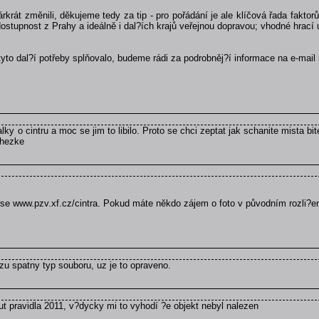
árkrát změnili, děkujeme tedy za tip - pro pořádání je ale klíčová řada fakt
stupnost z Prahy a ideálně i dal?ích krajů veřejnou dopravou; vhodné hrací ú
 tyto dal?í potřeby splňovalo, budeme rádi za podrobněj?í informace na e-mail 
alky o cintru a moc se jim to libilo. Proto se chci zeptat jak schanite mista b
e hezke
rese www.pzv.xf.cz/cintra. Pokud máte někdo zájem o foto v původním rozli?e
zu spatny typ souboru, uz je to opraveno.
t pravidla 2011, v?dycky mi to vyhodí ?e objekt nebyl nalezen