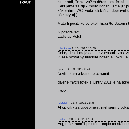
jsme rádi, ?e se Va?im dětem hra líbila!
Děkujeme za tip - místo konání jsme ji? p
zázemím - WC, voda, elektřina; dopravní do
námitky aj.).
Máte-li pocit, ?e by okolí hradi?tě Bozeň i
S pozdravem
Ladislav Pelcl
Hanka
---
1. 10. 2016 13:30
Dobry den. I moje deti se zucastnili vasi v
v lese rozvaliny hradiste bozen a i okoli j
pzv
---
25. 9. 2012 8:44
Nevím kam a komu to oznámit:
galerie mých fotek z Cintry 2011 je na ad
- pzv -
LLSM
---
21. 6. 2011 21:38
Ahoj, diky za upozorneni, mel jsem v odka
Luky
---
20. 6. 2011 17:34
Hoj, mám men?í problém, nejde mi stáhnou