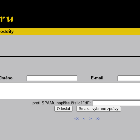
 oddíly
Jméno
E-mail
proti SPAMu napište číslicí "tři":
<<
<
>
>>