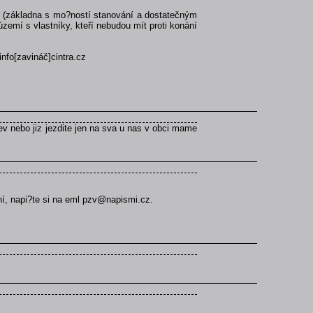
orů (základna s mo?ností stanování a dostatečným
zemí s vlastníky, kteří nebudou mít proti konání
info[zavináč]cintra.cz
itev nebo jiz jezdite jen na sva u nas v obci mame
ní, napi?te si na eml pzv@napismi.cz.