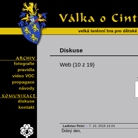
velká terénní hra pro dětské
Diskuse
fotografie
Web (10 z 19)
pravidla
video VOC
propagace
návody
diskuse
kontakt
Ladislav Pelcl
---
7. 10. 2016 14:24
Dobrý den,