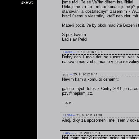
jsme rádi, ?e se Va?im dětem hra líbila!
Děkujeme za tip - místo konání jsme ji? p
stanování a dostatečným zázemím - WC, v
hrací území s vlastníky, kteří nebudou mít 
Máte-li pocit, ?e by okolí hradi?tě Bozeň i
S pozdravem
Ladislav Pelcl
Hanka
---
1. 10. 2016 13:30
Dobry den. I moje deti se zucastnili vasi v
na sva u nas v obci mame v lese rozvaliny 
pzv
---
25. 9. 2012 8:44
Nevím kam a komu to oznámit:
galerie mých fotek z Cintry 2011 je na a
pzv@napismi.cz.
- pzv -
LLSM
---
21. 6. 2011 21:38
Ahoj, diky za upozorneni, mel jsem v odka
Luky
---
20. 6. 2011 17:34
Hoj, mám men?í problém, nejde mi stáhnou