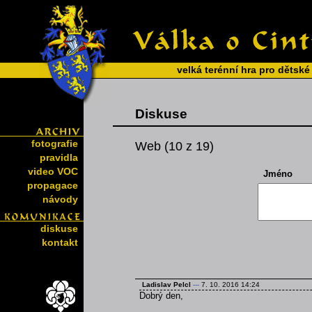
velká terénní hra pro dětské
Diskuse
fotografie
Web (10 z 19)
pravidla
video VOC
Jméno
propagace
návody
diskuse
kontakt
Ladislav Pelcl
---
7. 10. 2016 14:24
Dobrý den,