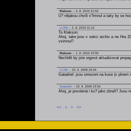
Klakson
---
4. 8. 2010 21:52
U? nějakou chvíli v?imnul a taky by se ho
LLSM
---
2. 8. 2010 11:12
To Klakson:
Ahoj, take jsou v sekci archiv a ne Hra 2
vsimnul?
Klakson
---
1. 8. 2010 15:50
Nechtěli by jste orgové aktualizovat prop
LLSM
---
23. 9. 2008 20:04
Galadriel: jsou omezeni na kuse (v plnem r
Galadriel
---
23. 9. 2008 15:54
Ahoj, je povolená i ku? jako zbraň? Jsou
<<
<
>
>>