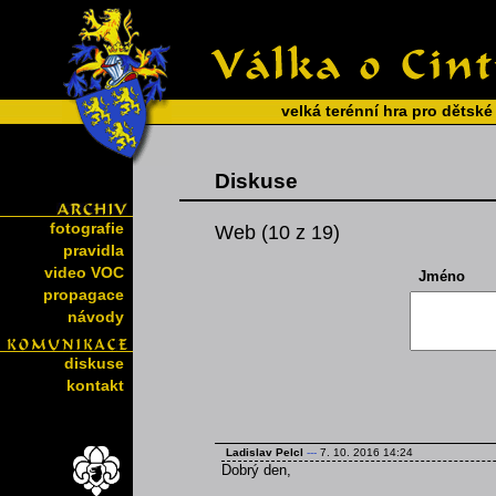
velká terénní hra pro dětské
Diskuse
fotografie
Web (10 z 19)
pravidla
video VOC
Jméno
propagace
návody
diskuse
kontakt
Ladislav Pelcl
---
7. 10. 2016 14:24
Dobrý den,