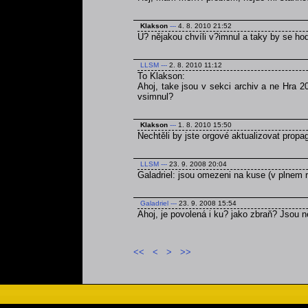
Klakson
---
4. 8. 2010 21:52
U? nějakou chvíli v?imnul a taky by se ho
LLSM
---
2. 8. 2010 11:12
To Klakson:
Ahoj, take jsou v sekci archiv a ne Hra 2
vsimnul?
Klakson
---
1. 8. 2010 15:50
Nechtěli by jste orgové aktualizovat prop
LLSM
---
23. 9. 2008 20:04
Galadriel: jsou omezeni na kuse (v plnem r
Galadriel
---
23. 9. 2008 15:54
Ahoj, je povolená i ku? jako zbraň? Jsou
<<
<
>
>>