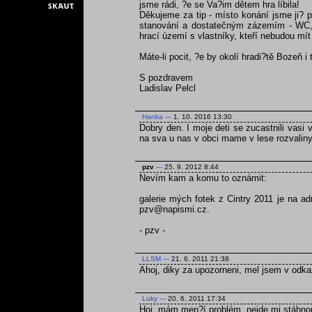
jsme rádi, ?e se Va?im dětem hra líbila!
Děkujeme za tip - místo konání jsme ji? p
stanování a dostatečným zázemím - WC, v
hrací území s vlastníky, kteří nebudou mít 
Máte-li pocit, ?e by okolí hradi?tě Bozeň i
S pozdravem
Ladislav Pelcl
Hanka
---
1. 10. 2016 13:30
Dobry den. I moje deti se zucastnili vasi v
na sva u nas v obci mame v lese rozvaliny 
pzv
---
25. 9. 2012 8:44
Nevím kam a komu to oznámit:
galerie mých fotek z Cintry 2011 je na a
pzv@napismi.cz.
- pzv -
LLSM
---
21. 6. 2011 21:38
Ahoj, diky za upozorneni, mel jsem v odka
Luky
---
20. 6. 2011 17:34
Hoj, mám men?í problém, nejde mi stáhnou