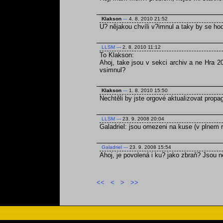
Klakson
---
4. 8. 2010 21:52
U? nějakou chvíli v?imnul a taky by se ho
LLSM
---
2. 8. 2010 11:12
To Klakson:
Ahoj, take jsou v sekci archiv a ne Hra 2
vsimnul?
Klakson
---
1. 8. 2010 15:50
Nechtěli by jste orgové aktualizovat prop
LLSM
---
23. 9. 2008 20:04
Galadriel: jsou omezeni na kuse (v plnem r
Galadriel
---
23. 9. 2008 15:54
Ahoj, je povolená i ku? jako zbraň? Jsou
<<
<
>
>>