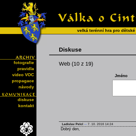
velká terénní hra pro dětské
Diskuse
fotografie
Web (10 z 19)
pravidla
video VOC
Jméno
propagace
návody
diskuse
kontakt
Ladislav Pelcl
---
7. 10. 2016 14:24
Dobrý den,