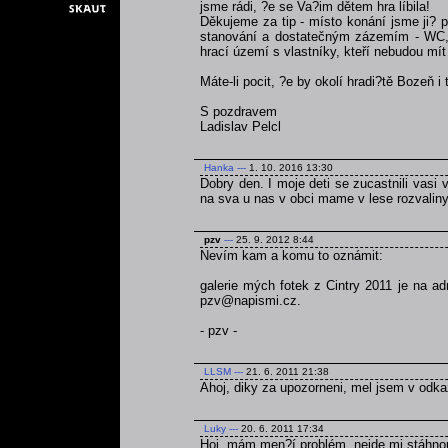
jsme rádi, ?e se Va?im dětem hra líbila!
Děkujeme za tip - místo konání jsme ji? p
stanování a dostatečným zázemím - WC, v
hrací území s vlastníky, kteří nebudou mít 
Máte-li pocit, ?e by okolí hradi?tě Bozeň i
S pozdravem
Ladislav Pelcl
Hanka
---
1. 10. 2016 13:30
Dobry den. I moje deti se zucastnili vasi v
na sva u nas v obci mame v lese rozvaliny 
pzv
---
25. 9. 2012 8:44
Nevím kam a komu to oznámit:
galerie mých fotek z Cintry 2011 je na a
pzv@napismi.cz.
- pzv -
LLSM
---
21. 6. 2011 21:38
Ahoj, diky za upozorneni, mel jsem v odka
Luky
---
20. 6. 2011 17:34
Hoj, mám men?í problém, nejde mi stáhnou