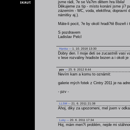
jsme rádi, ?e se Va?im dětem hra líbila!
Děkujeme za tip - místo konání jsme ji? p
zázemím - WC, voda, elektřina; dopravní do
námitky aj.).
Máte-li pocit, ?e by okolí hradi?tě Bozeň i
S pozdravem
Ladislav Pelcl
Hanka
---
1. 10. 2016 13:30
Dobry den. I moje deti se zucastnili vasi v
v lese rozvaliny hradiste bozen a i okoli j
pzv
---
25. 9. 2012 8:44
Nevím kam a komu to oznámit:
galerie mých fotek z Cintry 2011 je na ad
- pzv -
LLSM
---
21. 6. 2011 21:38
Ahoj, diky za upozorneni, mel jsem v odka
Luky
---
20. 6. 2011 17:34
Hoj, mám men?í problém, nejde mi stáhnou