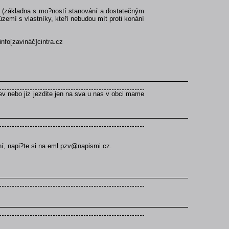
orů (základna s mo?ností stanování a dostatečným
zemí s vlastníky, kteří nebudou mít proti konání
info[zavináč]cintra.cz
itev nebo jiz jezdite jen na sva u nas v obci mame
ní, napi?te si na eml pzv@napismi.cz.