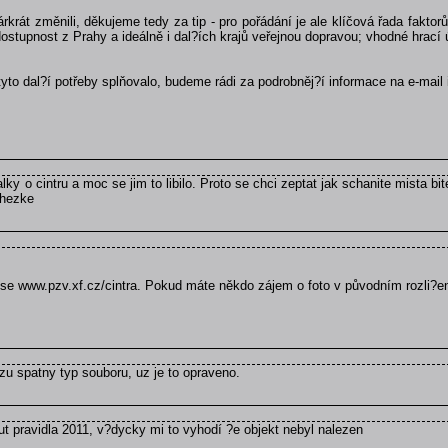
árkrát změnili, děkujeme tedy za tip - pro pořádání je ale klíčová řada fakt
stupnost z Prahy a ideálně i dal?ích krajů veřejnou dopravou; vhodné hrací ú
 tyto dal?í potřeby splňovalo, budeme rádi za podrobněj?í informace na e-mail 
alky o cintru a moc se jim to libilo. Proto se chci zeptat jak schanite mista b
e hezke
rese www.pzv.xf.cz/cintra. Pokud máte někdo zájem o foto v původním rozli?e
zu spatny typ souboru, uz je to opraveno.
t pravidla 2011, v?dycky mi to vyhodí ?e objekt nebyl nalezen