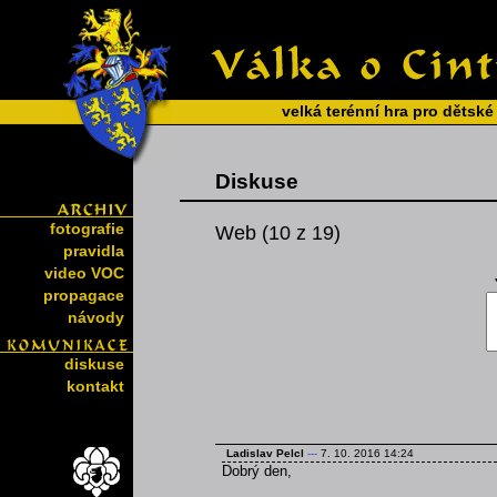
velká terénní hra pro dětské
Diskuse
fotografie
Web (10 z 19)
pravidla
video VOC
propagace
návody
diskuse
kontakt
Ladislav Pelcl
---
7. 10. 2016 14:24
Dobrý den,