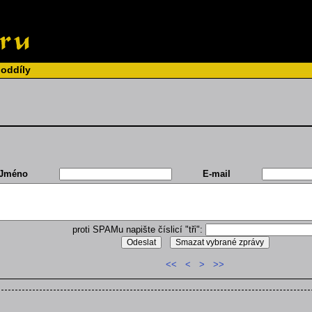
 oddíly
Jméno
E-mail
proti SPAMu napište číslicí "tři":
<<
<
>
>>