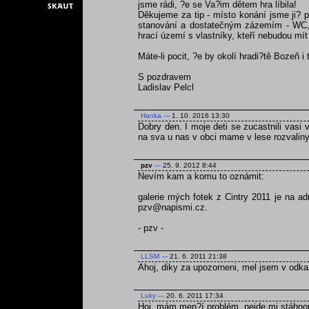
jsme rádi, ?e se Va?im dětem hra líbila!
Děkujeme za tip - místo konání jsme ji? p
stanování a dostatečným zázemím - WC, v
hrací území s vlastníky, kteří nebudou mít 
Máte-li pocit, ?e by okolí hradi?tě Bozeň i
S pozdravem
Ladislav Pelcl
Hanka
---
1. 10. 2016 13:30
Dobry den. I moje deti se zucastnili vasi v
na sva u nas v obci mame v lese rozvaliny 
pzv
---
25. 9. 2012 8:44
Nevím kam a komu to oznámit:
galerie mých fotek z Cintry 2011 je na a
pzv@napismi.cz.
- pzv -
LLSM
---
21. 6. 2011 21:38
Ahoj, diky za upozorneni, mel jsem v odka
Luky
---
20. 6. 2011 17:34
Hoj, mám men?í problém, nejde mi stáhnou