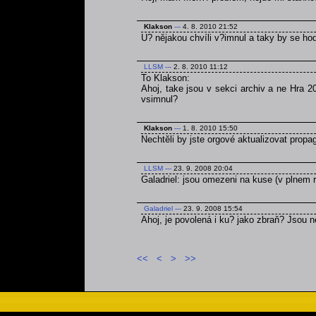
Klakson
---
4. 8. 2010 21:52
U? nějakou chvíli v?imnul a taky by se ho
LLSM
---
2. 8. 2010 11:12
To Klakson:
Ahoj, take jsou v sekci archiv a ne Hra 2
vsimnul?
Klakson
---
1. 8. 2010 15:50
Nechtěli by jste orgové aktualizovat prop
LLSM
---
23. 9. 2008 20:04
Galadriel: jsou omezeni na kuse (v plnem r
Galadriel
---
23. 9. 2008 15:54
Ahoj, je povolená i ku? jako zbraň? Jsou
<<
<
>
>>