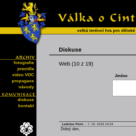
velká terénní hra pro dětské
Diskuse
fotografie
Web (10 z 19)
pravidla
video VOC
Jméno
propagace
návody
diskuse
kontakt
Ladislav Pelcl
---
7. 10. 2016 14:24
Dobrý den,