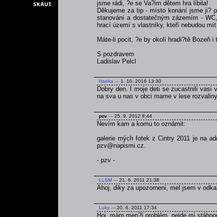
jsme rádi, ?e se Va?im dětem hra líbila!
Děkujeme za tip - místo konání jsme ji? p
stanování a dostatečným zázemím - WC, v
hrací území s vlastníky, kteří nebudou mít 
Máte-li pocit, ?e by okolí hradi?tě Bozeň i
S pozdravem
Ladislav Pelcl
Hanka
---
1. 10. 2016 13:30
Dobry den. I moje deti se zucastnili vasi v
na sva u nas v obci mame v lese rozvaliny 
pzv
---
25. 9. 2012 8:44
Nevím kam a komu to oznámit:
galerie mých fotek z Cintry 2011 je na a
pzv@napismi.cz.
- pzv -
LLSM
---
21. 6. 2011 21:38
Ahoj, diky za upozorneni, mel jsem v odka
Luky
---
20. 6. 2011 17:34
Hoj, mám men?í problém, nejde mi stáhnou