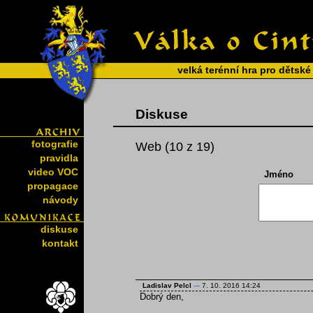
velká terénní hra pro dětské
Diskuse
fotografie
Web (10 z 19)
pravidla
video VOC
Jméno
propagace
návody
diskuse
kontakt
Ladislav Pelcl
---
7. 10. 2016 14:24
Dobrý den,