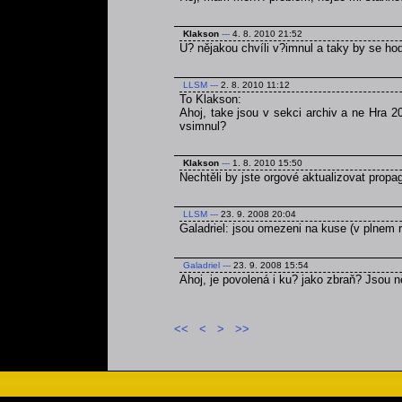
Klakson
---
4. 8. 2010 21:52
U? nějakou chvíli v?imnul a taky by se ho
LLSM
---
2. 8. 2010 11:12
To Klakson:
Ahoj, take jsou v sekci archiv a ne Hra 2
vsimnul?
Klakson
---
1. 8. 2010 15:50
Nechtěli by jste orgové aktualizovat prop
LLSM
---
23. 9. 2008 20:04
Galadriel: jsou omezeni na kuse (v plnem r
Galadriel
---
23. 9. 2008 15:54
Ahoj, je povolená i ku? jako zbraň? Jsou
<<
<
>
>>