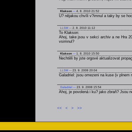
Klakson
---
4. 8. 2010 21:52
U? nějakou chvíli v?imnul a taky by se ho
LLSM
---
2. 8. 2010 11:12
To Klakson:
Ahoj, take jsou v sekci archiv a ne Hra 2
vsimnul?
Klakson
---
1. 8. 2010 15:50
Nechtěli by jste orgové aktualizovat prop
LLSM
---
23. 9. 2008 20:04
Galadriel: jsou omezeni na kuse (v plnem r
Galadriel
---
23. 9. 2008 15:54
Ahoj, je povolená i ku? jako zbraň? Jsou
<<
<
>
>>