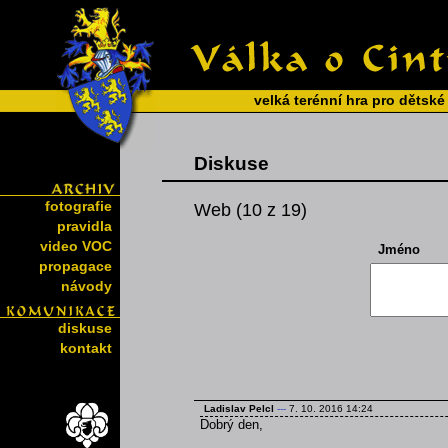
velká terénní hra pro dětské
Diskuse
fotografie
Web (10 z 19)
pravidla
video VOC
Jméno
propagace
návody
diskuse
kontakt
Ladislav Pelcl
---
7. 10. 2016 14:24
Dobrý den,