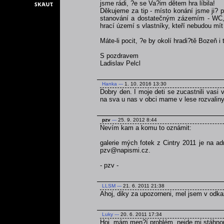
jsme rádi, ?e se Va?im dětem hra líbila!
Děkujeme za tip - místo konání jsme ji? p
stanování a dostatečným zázemím - WC, v
hrací území s vlastníky, kteří nebudou mít 
Máte-li pocit, ?e by okolí hradi?tě Bozeň i
S pozdravem
Ladislav Pelcl
Hanka
---
1. 10. 2016 13:30
Dobry den. I moje deti se zucastnili vasi v
na sva u nas v obci mame v lese rozvaliny 
pzv
---
25. 9. 2012 8:44
Nevím kam a komu to oznámit:
galerie mých fotek z Cintry 2011 je na a
pzv@napismi.cz.
- pzv -
LLSM
---
21. 6. 2011 21:38
Ahoj, diky za upozorneni, mel jsem v odka
Luky
---
20. 6. 2011 17:34
Hoj, mám men?í problém, nejde mi stáhnou