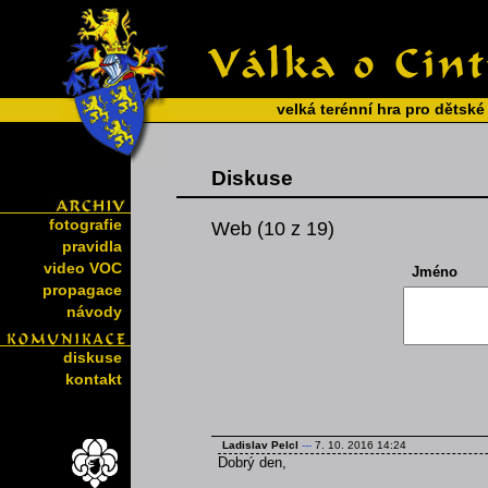
velká terénní hra pro dětské
Diskuse
fotografie
Web (10 z 19)
pravidla
video VOC
Jméno
propagace
návody
diskuse
kontakt
Ladislav Pelcl
---
7. 10. 2016 14:24
Dobrý den,