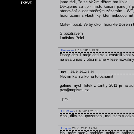
jsme rádi, ?e se Va?im dětem hra líbila!
Děkujeme za tip - místo konání jsme ji? p
stanování a dostatečným zázemím - WC, v
hrací území s vlastníky, kteří nebudou mít 
Máte-li pocit, ?e by okolí hradi?tě Bozeň i
S pozdravem
Ladislav Pelcl
Hanka
---
1. 10. 2016 13:30
Dobry den. I moje deti se zucastnili vasi v
na sva u nas v obci mame v lese rozvaliny 
pzv
---
25. 9. 2012 8:44
Nevím kam a komu to oznámit:
galerie mých fotek z Cintry 2011 je na a
pzv@napismi.cz.
- pzv -
LLSM
---
21. 6. 2011 21:38
Ahoj, diky za upozorneni, mel jsem v odka
Luky
---
20. 6. 2011 17:34
Hoj, mám men?í problém, nejde mi stáhnou