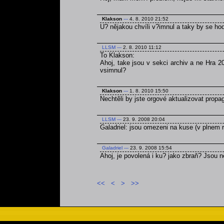
Klakson
---
4. 8. 2010 21:52
U? nějakou chvíli v?imnul a taky by se ho
LLSM
---
2. 8. 2010 11:12
To Klakson:
Ahoj, take jsou v sekci archiv a ne Hra 2
vsimnul?
Klakson
---
1. 8. 2010 15:50
Nechtěli by jste orgové aktualizovat prop
LLSM
---
23. 9. 2008 20:04
Galadriel: jsou omezeni na kuse (v plnem r
Galadriel
---
23. 9. 2008 15:54
Ahoj, je povolená i ku? jako zbraň? Jsou
<<
<
>
>>