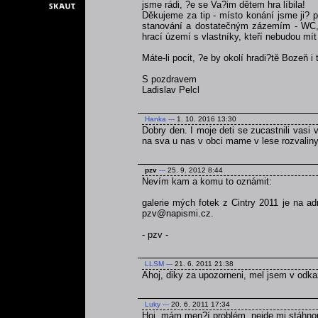
jsme rádi, ?e se Va?im dětem hra líbila!
Děkujeme za tip - místo konání jsme ji? p
stanování a dostatečným zázemím - WC, v
hrací území s vlastníky, kteří nebudou mít 
Máte-li pocit, ?e by okolí hradi?tě Bozeň i
S pozdravem
Ladislav Pelcl
Hanka
---
1. 10. 2016 13:30
Dobry den. I moje deti se zucastnili vasi v
na sva u nas v obci mame v lese rozvaliny 
pzv
---
25. 9. 2012 8:44
Nevím kam a komu to oznámit:
galerie mých fotek z Cintry 2011 je na a
pzv@napismi.cz.
- pzv -
LLSM
---
21. 6. 2011 21:38
Ahoj, diky za upozorneni, mel jsem v odka
Luky
---
20. 6. 2011 17:34
Hoj, mám men?í problém, nejde mi stáhnou