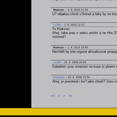
Klakson
---
4. 8. 2010 21:52
U? nějakou chvíli v?imnul a taky by se ho
LLSM
---
2. 8. 2010 11:12
To Klakson:
Ahoj, take jsou v sekci archiv a ne Hra 2
vsimnul?
Klakson
---
1. 8. 2010 15:50
Nechtěli by jste orgové aktualizovat prop
LLSM
---
23. 9. 2008 20:04
Galadriel: jsou omezeni na kuse (v plnem r
Galadriel
---
23. 9. 2008 15:54
Ahoj, je povolená i ku? jako zbraň? Jsou
<<
<
>
>>