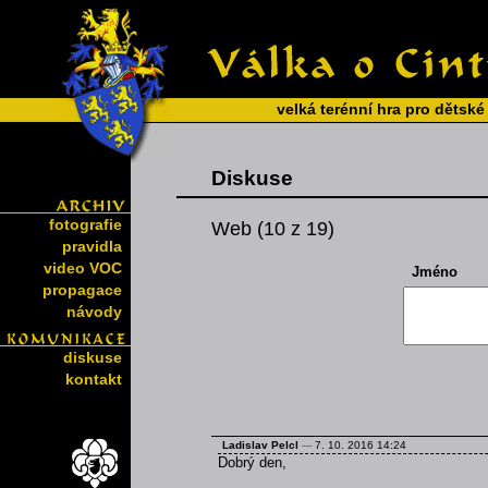
velká terénní hra pro dětské
Diskuse
fotografie
Web (10 z 19)
pravidla
video VOC
Jméno
propagace
návody
diskuse
kontakt
Ladislav Pelcl
---
7. 10. 2016 14:24
Dobrý den,