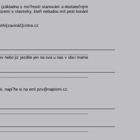
orů (základna s mo?ností stanování a dostatečným
zemí s vlastníky, kteří nebudou mít proti konání
info[zavináč]cintra.cz
itev nebo jiz jezdite jen na sva u nas v obci mame
ní, napi?te si na eml pzv@napismi.cz.