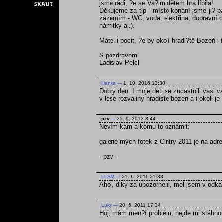
jsme rádi, ?e se Va?im dětem hra líbila!
Děkujeme za tip - místo konání jsme ji? p
zázemím - WC, voda, elektřina; dopravní do
námitky aj.).
Máte-li pocit, ?e by okolí hradi?tě Bozeň i
S pozdravem
Ladislav Pelcl
Hanka
---
1. 10. 2016 13:30
Dobry den. I moje deti se zucastnili vasi v
v lese rozvaliny hradiste bozen a i okoli j
pzv
---
25. 9. 2012 8:44
Nevím kam a komu to oznámit:
galerie mých fotek z Cintry 2011 je na ad
- pzv -
LLSM
---
21. 6. 2011 21:38
Ahoj, diky za upozorneni, mel jsem v odka
Luky
---
20. 6. 2011 17:34
Hoj, mám men?í problém, nejde mi stáhnou