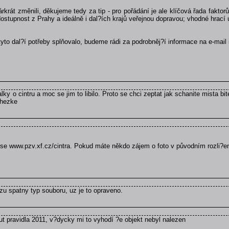
árkrát změnili, děkujeme tedy za tip - pro pořádání je ale klíčová řada fakt
stupnost z Prahy a ideálně i dal?ích krajů veřejnou dopravou; vhodné hrací ú
 tyto dal?í potřeby splňovalo, budeme rádi za podrobněj?í informace na e-mail 
alky o cintru a moc se jim to libilo. Proto se chci zeptat jak schanite mista b
e hezke
rese www.pzv.xf.cz/cintra. Pokud máte někdo zájem o foto v původním rozli?e
zu spatny typ souboru, uz je to opraveno.
t pravidla 2011, v?dycky mi to vyhodí ?e objekt nebyl nalezen