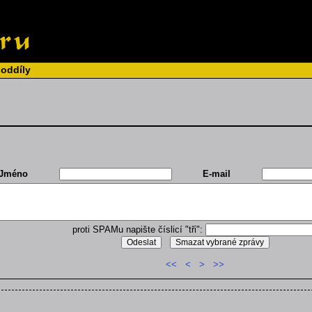
 oddíly
Jméno
E-mail
proti SPAMu napište číslicí "tři":
<<
<
>
>>