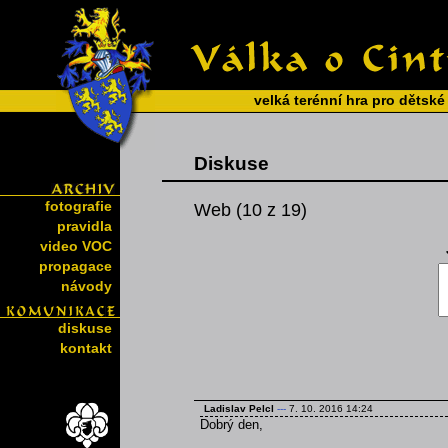
velká terénní hra pro dětské
Diskuse
fotografie
Web (10 z 19)
pravidla
video VOC
propagace
návody
diskuse
kontakt
Ladislav Pelcl
---
7. 10. 2016 14:24
Dobrý den,