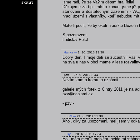
jsme rádi, ?e se Va?im dětem hra líbila!
Děkujeme za tip - místo konání jsme ji? p
stanování a dostatečným zázemím - WC, v
hrací území s vlastníky, kteří nebudou mít 
Máte-li pocit, ?e by okolí hradi?tě Bozeň i
S pozdravem
Ladislav Pelcl
Hanka
---
1. 10. 2016 13:30
Dobry den. I moje deti se zucastnili vasi v
na sva u nas v obci mame v lese rozvaliny 
pzv
---
25. 9. 2012 8:44
Nevím kam a komu to oznámit:
galerie mých fotek z Cintry 2011 je na a
pzv@napismi.cz.
- pzv -
LLSM
---
21. 6. 2011 21:38
Ahoj, diky za upozorneni, mel jsem v odka
Luky
---
20. 6. 2011 17:34
Hoj, mám men?í problém, nejde mi stáhnou