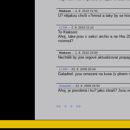
Klakson
---
4. 8. 2010 21:52
U? nějakou chvíli v?imnul a taky by se ho
LLSM
---
2. 8. 2010 11:12
To Klakson:
Ahoj, take jsou v sekci archiv a ne Hra 2
vsimnul?
Klakson
---
1. 8. 2010 15:50
Nechtěli by jste orgové aktualizovat prop
LLSM
---
23. 9. 2008 20:04
Galadriel: jsou omezeni na kuse (v plnem r
Galadriel
---
23. 9. 2008 15:54
Ahoj, je povolená i ku? jako zbraň? Jsou
<<
<
>
>>