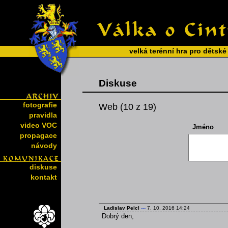
velká terénní hra pro dětské
Diskuse
fotografie
Web (10 z 19)
pravidla
video VOC
Jméno
propagace
návody
diskuse
kontakt
Ladislav Pelcl
---
7. 10. 2016 14:24
Dobrý den,