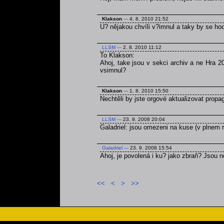
Klakson
---
4. 8. 2010 21:52
U? nějakou chvíli v?imnul a taky by se ho
LLSM
---
2. 8. 2010 11:12
To Klakson:
Ahoj, take jsou v sekci archiv a ne Hra 2
vsimnul?
Klakson
---
1. 8. 2010 15:50
Nechtěli by jste orgové aktualizovat prop
LLSM
---
23. 9. 2008 20:04
Galadriel: jsou omezeni na kuse (v plnem r
Galadriel
---
23. 9. 2008 15:54
Ahoj, je povolená i ku? jako zbraň? Jsou
<<
<
>
>>