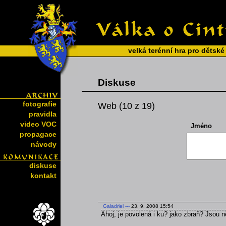
velká terénní hra pro dětské
Diskuse
fotografie
Web (10 z 19)
pravidla
video VOC
Jméno
propagace
návody
diskuse
kontakt
Galadriel
---
23. 9. 2008 15:54
Ahoj, je povolená i ku? jako zbraň? Jsou