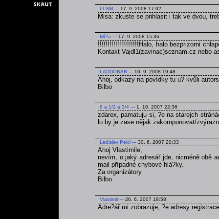
LLSM
---
17. 9. 2008 17:02
Misa: zkuste se prihlasit i tak ve dvou, tre
Mí?a
---
17. 9. 2008 15:36
!!!!!!!!!!!!!!!!!!!!!Halo, halo bezprizorni c
Kontakt Vajdl1(zavinac)seznam.cz nebo asimo(za
LADDOBAR
---
10. 9. 2008 19:48
Ahoj, odkazy na povídky tu u? kvůli aut
Bilbo
6 a 1/2 a 3/4
---
1. 10. 2007 22:36
zdarex, pamatuju si, ?e na starejch strán
lo by je zase nějak zakomponovat/zvýrazni
Ladislav Pelcl
---
30. 6. 2007 20:33
Ahoj Vlastimile,
nevím, o jaký adresář jde, nicméně obě ad
mail případné chybové hlá?ky.
Za organizátory
Bilbo
Vlastimil
---
26. 6. 2007 19:58
Adre?ář mi zobrazuje, ?e adresy registrac