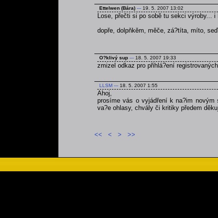
Ettelwen (Bára)
---
19. 5. 2007 13:02
Lose, přečti si po sobě tu sekci výroby... 
dopře, dolpňkěm, měče, zá?títa, míto, seď
O?klivý sup
---
18. 5. 2007 19:33
zmizel odkaz pro přihlá?ení registrovaných l
LLSM
---
18. 5. 2007 1:55
Ahoj,
prosíme vás o vyjádření k na?im novým st
va?e ohlasy, chvály či kritiky předem děku
<<
<
>
>>