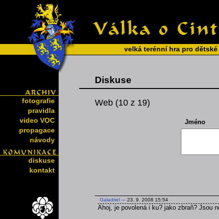
velká terénní hra pro dětské
Diskuse
fotografie
Web (10 z 19)
pravidla
video VOC
Jméno
propagace
návody
diskuse
kontakt
Galadriel
---
23. 9. 2008 15:54
Ahoj, je povolená i ku? jako zbraň? Jsou