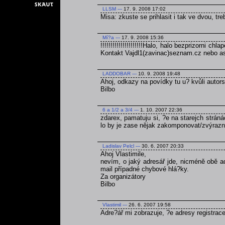
LLSM
---
17. 9. 2008 17:02
Misa: zkuste se prihlasit i tak ve dvou, tre
Mí?a
---
17. 9. 2008 15:36
!!!!!!!!!!!!!!!!!!!!!Halo, halo bezprizorni c
Kontakt Vajdl1(zavinac)seznam.cz nebo asimo(za
LADDOBAR
---
10. 9. 2008 19:48
Ahoj, odkazy na povídky tu u? kvůli aut
Bilbo
6 a 1/2 a 3/4
---
1. 10. 2007 22:36
zdarex, pamatuju si, ?e na starejch strán
lo by je zase nějak zakomponovat/zvýrazni
Ladislav Pelcl
---
30. 6. 2007 20:33
Ahoj Vlastimile,
nevím, o jaký adresář jde, nicméně obě ad
mail případné chybové hlá?ky.
Za organizátory
Bilbo
Vlastimil
---
26. 6. 2007 19:58
Adre?ář mi zobrazuje, ?e adresy registrac