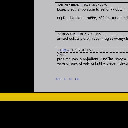
Ettelwen (Bára)
---
19. 5. 2007 13:02
Lose, přečti si po sobě tu sekci výroby... 
dopře, dolpňkěm, měče, zá?títa, míto, seď
O?klivý sup
---
18. 5. 2007 19:33
zmizel odkaz pro přihlá?ení registrovaných l
LLSM
---
18. 5. 2007 1:55
Ahoj,
prosíme vás o vyjádření k na?im novým st
va?e ohlasy, chvály či kritiky předem děku
<<
<
>
>>