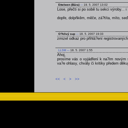
Ettelwen (Bára)
---
19. 5. 2007 13:02
Lose, přečti si po sobě tu sekci výroby... 
dopře, dolpňkěm, měče, zá?títa, míto, seď
O?klivý sup
---
18. 5. 2007 19:33
zmizel odkaz pro přihlá?ení registrovaných l
LLSM
---
18. 5. 2007 1:55
Ahoj,
prosíme vás o vyjádření k na?im novým st
va?e ohlasy, chvály či kritiky předem děku
<<
<
>
>>