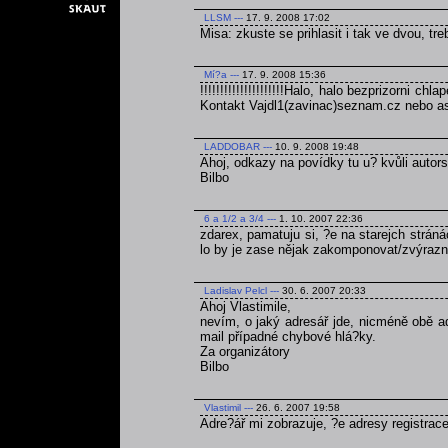
LLSM
---
17. 9. 2008 17:02
Misa: zkuste se prihlasit i tak ve dvou, tre
Mí?a
---
17. 9. 2008 15:36
!!!!!!!!!!!!!!!!!!!!!Halo, halo bezprizorni c
Kontakt Vajdl1(zavinac)seznam.cz nebo asimo(za
LADDOBAR
---
10. 9. 2008 19:48
Ahoj, odkazy na povídky tu u? kvůli aut
Bilbo
6 a 1/2 a 3/4
---
1. 10. 2007 22:36
zdarex, pamatuju si, ?e na starejch strán
lo by je zase nějak zakomponovat/zvýrazni
Ladislav Pelcl
---
30. 6. 2007 20:33
Ahoj Vlastimile,
nevím, o jaký adresář jde, nicméně obě ad
mail případné chybové hlá?ky.
Za organizátory
Bilbo
Vlastimil
---
26. 6. 2007 19:58
Adre?ář mi zobrazuje, ?e adresy registrac