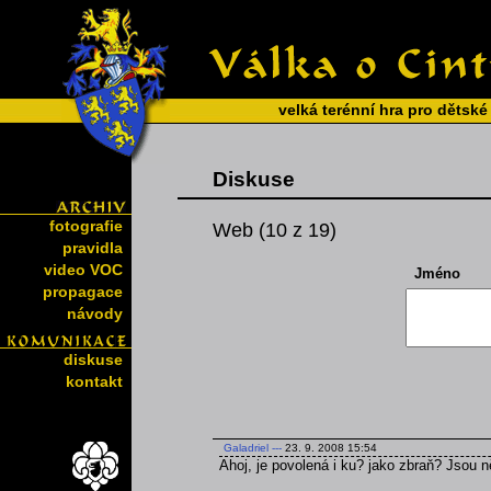
velká terénní hra pro dětské
Diskuse
fotografie
Web (10 z 19)
pravidla
video VOC
Jméno
propagace
návody
diskuse
kontakt
Galadriel
---
23. 9. 2008 15:54
Ahoj, je povolená i ku? jako zbraň? Jsou