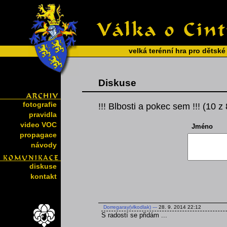
velká terénní hra pro dětské
Diskuse
fotografie
!!! Blbosti a pokec sem !!! (10 z
pravidla
video VOC
Jméno
propagace
návody
diskuse
kontakt
Dorregaray(vlkodlak)
---
28. 9. 2014 22:12
S radostí se přidám ...