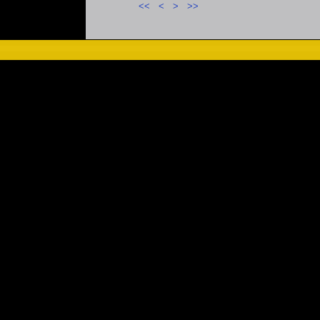
<<
<
>
>>