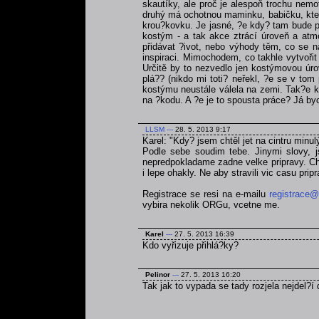
skautíky, ale proč je alespoň trochu nemo
druhý má ochotnou maminku, babičku, která
krou?kovku. Je jasné, ?e kdy? tam bude po
kostým - a tak akce ztrácí úroveň a atmo
přidávat ?ivot, nebo výhody těm, co se na
inspiraci. Mimochodem, co takhle vytvoři
Určitě by to nezvedlo jen kostýmovou úrov
plá?? (nikdo mi toti? neřekl, ?e se v tom
kostýmu neustále válela na zemi. Tak?e kd
na ?kodu. A ?e je to spousta práce? Já byc
LLSM
---
28. 5. 2013 9:17
Karel: "Kdy? jsem chtěl jet na cintru minul
Podle sebe soudim tebe. Jinymi slovy, js
nepredpokladame zadne velke pripravy. Chce
i lepe ohakly. Ne aby stravili vic casu pri
Registrace se resi na e-mailu
registrace@
vybira nekolik ORGu, vcetne me.
Karel
---
27. 5. 2013 16:39
Kdo vyřizuje přihlá?ky?
Pelinor
---
27. 5. 2013 16:20
Tak jak to vypada se tady rozjela nejdel?í 