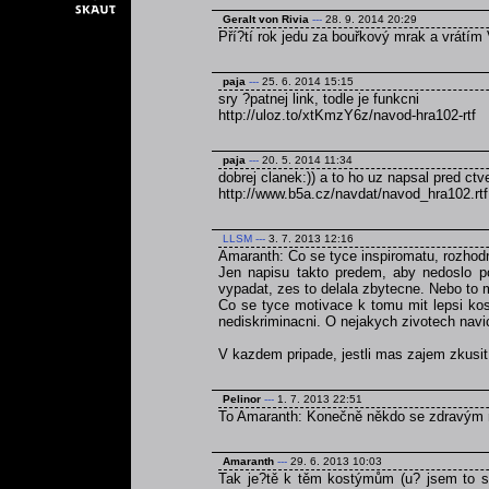
Geralt von Rivia
---
28. 9. 2014 20:29
Pří?tí rok jedu za bouřkový mrak a vrátím 
paja
---
25. 6. 2014 15:15
sry ?patnej link, todle je funkcni
http://uloz.to/xtKmzY6z/navod-hra102-rtf
paja
---
20. 5. 2014 11:34
dobrej clanek:)) a to ho uz napsal pred ct
http://www.b5a.cz/navdat/navod_hra102.rtf
LLSM
---
3. 7. 2013 12:16
Amaranth: Co se tyce inspiromatu, rozhodn
Jen napisu takto predem, aby nedoslo p
vypadat, zes to delala zbytecne. Nebo to 
Co se tyce motivace k tomu mit lepsi kos
nediskriminacni. O nejakych zivotech navi
V kazdem pripade, jestli mas zajem zkusi
Pelinor
---
1. 7. 2013 22:51
To Amaranth: Konečně někdo se zdravým
Amaranth
---
29. 6. 2013 10:03
Tak je?tě k těm kostýmům (u? jsem to se