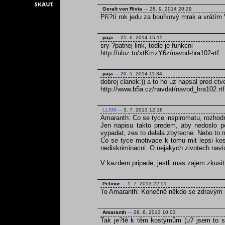
Geralt von Rivia
---
28. 9. 2014 20:29
Pří?tí rok jedu za bouřkový mrak a vrátím 
paja
---
25. 6. 2014 15:15
sry ?patnej link, todle je funkcni
http://uloz.to/xtKmzY6z/navod-hra102-rtf
paja
---
20. 5. 2014 11:34
dobrej clanek:)) a to ho uz napsal pred ct
http://www.b5a.cz/navdat/navod_hra102.rtf
LLSM
---
3. 7. 2013 12:16
Amaranth: Co se tyce inspiromatu, rozhodn
Jen napisu takto predem, aby nedoslo p
vypadat, zes to delala zbytecne. Nebo to 
Co se tyce motivace k tomu mit lepsi kos
nediskriminacni. O nejakych zivotech navi
V kazdem pripade, jestli mas zajem zkusi
Pelinor
---
1. 7. 2013 22:51
To Amaranth: Konečně někdo se zdravým
Amaranth
---
29. 6. 2013 10:03
Tak je?tě k těm kostýmům (u? jsem to se