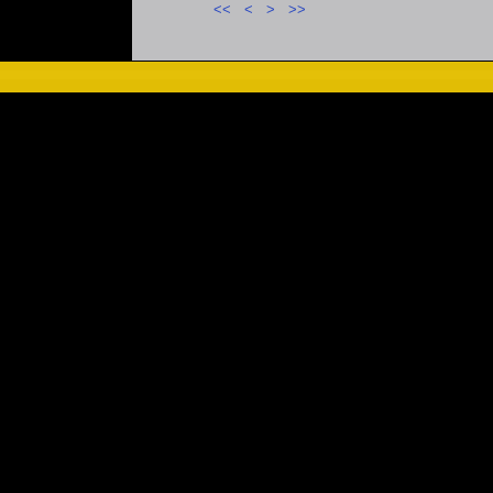
<<
<
>
>>