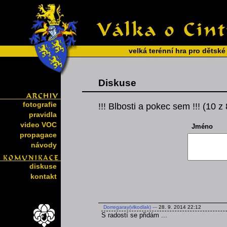
velká terénní hra pro dětské
Diskuse
fotografie
!!! Blbosti a pokec sem !!! (10 z
pravidla
video VOC
Jméno
propagace
návody
diskuse
kontakt
Dorregaray(vlkodlak)
---
28. 9. 2014 22:12
S radostí se přidám ...