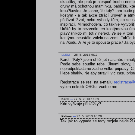
skautíky, ale proč je alespoň trochu nemo
druhý má ochotnou maminku, babičku, která
krou?kovku. Je jasné, ?e kdy? tam bude po
kostým - a tak akce ztrácí úroveň a atmo
přidávat ?ivot, nebo výhody těm, co se na
inspiraci. Mimochodem, co takhle vytvoři
Určitě by to nezvedlo jen kostýmovou úrov
plá?? (nikdo mi toti? neřekl, ?e se v tom
kostýmu neustále válela na zemi. Tak?e kd
na ?kodu. A ?e je to spousta práce? Já byc
LLSM
---
28. 5. 2013 9:17
Karel: "Kdy? jsem chtěl jet na cintru minul
Podle sebe soudim tebe. Jinymi slovy, js
nepredpokladame zadne velke pripravy. Chce
i lepe ohakly. Ne aby stravili vic casu pri
Registrace se resi na e-mailu
registrace@
vybira nekolik ORGu, vcetne me.
Karel
---
27. 5. 2013 16:39
Kdo vyřizuje přihlá?ky?
Pelinor
---
27. 5. 2013 16:20
Tak jak to vypada se tady rozjela nejdel?í 