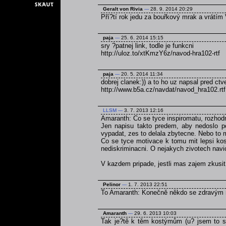
Geralt von Rivia
---
28. 9. 2014 20:29
Pří?tí rok jedu za bouřkový mrak a vrátím 
paja
---
25. 6. 2014 15:15
sry ?patnej link, todle je funkcni
http://uloz.to/xtKmzY6z/navod-hra102-rtf
paja
---
20. 5. 2014 11:34
dobrej clanek:)) a to ho uz napsal pred ct
http://www.b5a.cz/navdat/navod_hra102.rtf
LLSM
---
3. 7. 2013 12:16
Amaranth: Co se tyce inspiromatu, rozhodn
Jen napisu takto predem, aby nedoslo p
vypadat, zes to delala zbytecne. Nebo to 
Co se tyce motivace k tomu mit lepsi kos
nediskriminacni. O nejakych zivotech navi
V kazdem pripade, jestli mas zajem zkusi
Pelinor
---
1. 7. 2013 22:51
To Amaranth: Konečně někdo se zdravým
Amaranth
---
29. 6. 2013 10:03
Tak je?tě k těm kostýmům (u? jsem to se