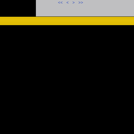
<<
<
>
>>