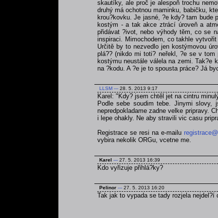
skautíky, ale proč je alespoň trochu nemo
druhý má ochotnou maminku, babičku, která
krou?kovku. Je jasné, ?e kdy? tam bude po
kostým - a tak akce ztrácí úroveň a atmo
přidávat ?ivot, nebo výhody těm, co se na
inspiraci. Mimochodem, co takhle vytvoři
Určitě by to nezvedlo jen kostýmovou úrov
plá?? (nikdo mi toti? neřekl, ?e se v tom
kostýmu neustále válela na zemi. Tak?e kd
na ?kodu. A ?e je to spousta práce? Já byc
LLSM
---
28. 5. 2013 9:17
Karel: "Kdy? jsem chtěl jet na cintru minul
Podle sebe soudim tebe. Jinymi slovy, js
nepredpokladame zadne velke pripravy. Chce
i lepe ohakly. Ne aby stravili vic casu pri
Registrace se resi na e-mailu
registrace@
vybira nekolik ORGu, vcetne me.
Karel
---
27. 5. 2013 16:39
Kdo vyřizuje přihlá?ky?
Pelinor
---
27. 5. 2013 16:20
Tak jak to vypada se tady rozjela nejdel?í 