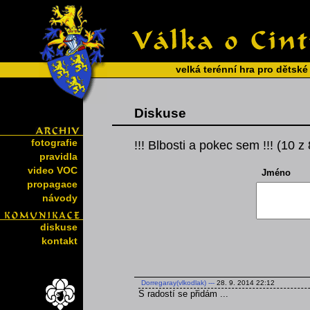
velká terénní hra pro dětské
Diskuse
fotografie
!!! Blbosti a pokec sem !!! (10 z
pravidla
video VOC
Jméno
propagace
návody
diskuse
kontakt
Dorregaray(vlkodlak)
---
28. 9. 2014 22:12
S radostí se přidám ...