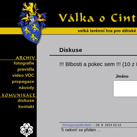
velká terénní hra pro dětské
Diskuse
fotografie
!!! Blbosti a pokec sem !!! (10 z
pravidla
video VOC
Jméno
propagace
návody
diskuse
kontakt
Dorregaray(vlkodlak)
---
28. 9. 2014 22:12
S radostí se přidám ...