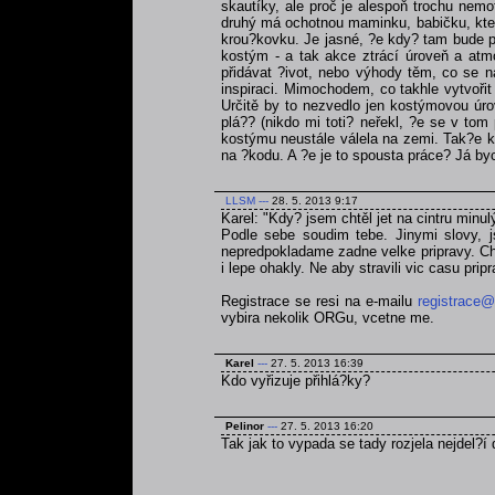
skautíky, ale proč je alespoň trochu nemo
druhý má ochotnou maminku, babičku, která
krou?kovku. Je jasné, ?e kdy? tam bude po
kostým - a tak akce ztrácí úroveň a atmo
přidávat ?ivot, nebo výhody těm, co se na
inspiraci. Mimochodem, co takhle vytvoři
Určitě by to nezvedlo jen kostýmovou úrov
plá?? (nikdo mi toti? neřekl, ?e se v tom
kostýmu neustále válela na zemi. Tak?e kd
na ?kodu. A ?e je to spousta práce? Já byc
LLSM
---
28. 5. 2013 9:17
Karel: "Kdy? jsem chtěl jet na cintru minul
Podle sebe soudim tebe. Jinymi slovy, js
nepredpokladame zadne velke pripravy. Chce
i lepe ohakly. Ne aby stravili vic casu pri
Registrace se resi na e-mailu
registrace@
vybira nekolik ORGu, vcetne me.
Karel
---
27. 5. 2013 16:39
Kdo vyřizuje přihlá?ky?
Pelinor
---
27. 5. 2013 16:20
Tak jak to vypada se tady rozjela nejdel?í 