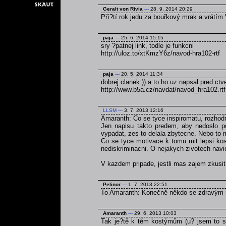
Geralt von Rivia
---
28. 9. 2014 20:29
Pří?tí rok jedu za bouřkový mrak a vrátím 
paja
---
25. 6. 2014 15:15
sry ?patnej link, todle je funkcni
http://uloz.to/xtKmzY6z/navod-hra102-rtf
paja
---
20. 5. 2014 11:34
dobrej clanek:)) a to ho uz napsal pred ct
http://www.b5a.cz/navdat/navod_hra102.rtf
LLSM
---
3. 7. 2013 12:16
Amaranth: Co se tyce inspiromatu, rozhodn
Jen napisu takto predem, aby nedoslo p
vypadat, zes to delala zbytecne. Nebo to 
Co se tyce motivace k tomu mit lepsi kos
nediskriminacni. O nejakych zivotech navi
V kazdem pripade, jestli mas zajem zkusi
Pelinor
---
1. 7. 2013 22:51
To Amaranth: Konečně někdo se zdravým
Amaranth
---
29. 6. 2013 10:03
Tak je?tě k těm kostýmům (u? jsem to se