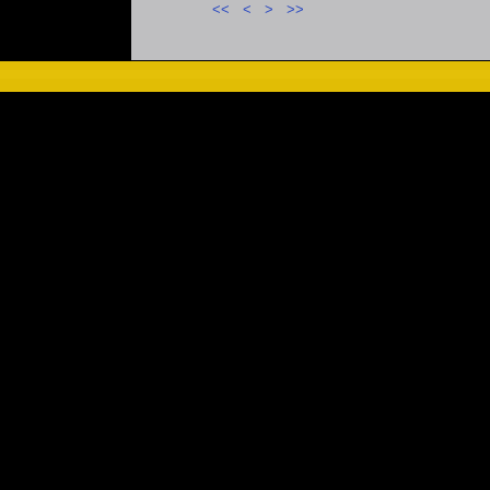
<<
<
>
>>