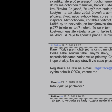
skautíky, ale proč je alespoň trochu nemo
druhý má ochotnou maminku, babičku, která
krou?kovku. Je jasné, ?e kdy? tam bude po
kostým - a tak akce ztrácí úroveň a atmo
přidávat ?ivot, nebo výhody těm, co se na
inspiraci. Mimochodem, co takhle vytvoři
Určitě by to nezvedlo jen kostýmovou úrov
plá?? (nikdo mi toti? neřekl, ?e se v tom
kostýmu neustále válela na zemi. Tak?e kd
na ?kodu. A ?e je to spousta práce? Já byc
LLSM
---
28. 5. 2013 9:17
Karel: "Kdy? jsem chtěl jet na cintru minul
Podle sebe soudim tebe. Jinymi slovy, js
nepredpokladame zadne velke pripravy. Chce
i lepe ohakly. Ne aby stravili vic casu pri
Registrace se resi na e-mailu
registrace@
vybira nekolik ORGu, vcetne me.
Karel
---
27. 5. 2013 16:39
Kdo vyřizuje přihlá?ky?
Pelinor
---
27. 5. 2013 16:20
Tak jak to vypada se tady rozjela nejdel?í 