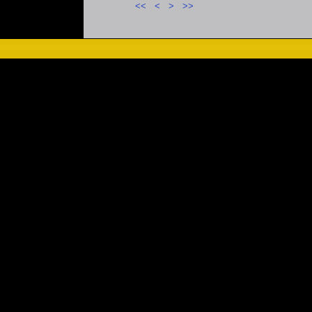
<<
<
>
>>