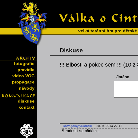
velká terénní hra pro dětské
Diskuse
fotografie
!!! Blbosti a pokec sem !!! (10 z
pravidla
video VOC
Jméno
propagace
návody
diskuse
kontakt
Dorregaray(vlkodlak)
---
28. 9. 2014 22:12
S radostí se přidám ...