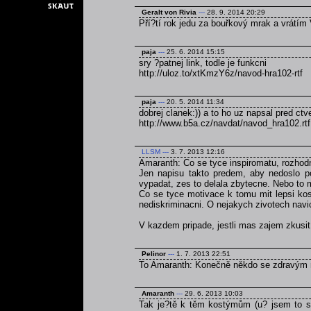
Geralt von Rivia
---
28. 9. 2014 20:29
Pří?tí rok jedu za bouřkový mrak a vrátím 
paja
---
25. 6. 2014 15:15
sry ?patnej link, todle je funkcni
http://uloz.to/xtKmzY6z/navod-hra102-rtf
paja
---
20. 5. 2014 11:34
dobrej clanek:)) a to ho uz napsal pred ct
http://www.b5a.cz/navdat/navod_hra102.rtf
LLSM
---
3. 7. 2013 12:16
Amaranth: Co se tyce inspiromatu, rozhodn
Jen napisu takto predem, aby nedoslo p
vypadat, zes to delala zbytecne. Nebo to 
Co se tyce motivace k tomu mit lepsi kos
nediskriminacni. O nejakych zivotech navi
V kazdem pripade, jestli mas zajem zkusi
Pelinor
---
1. 7. 2013 22:51
To Amaranth: Konečně někdo se zdravým
Amaranth
---
29. 6. 2013 10:03
Tak je?tě k těm kostýmům (u? jsem to se