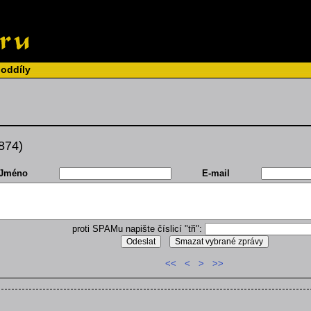
 oddíly
 874)
Jméno
E-mail
proti SPAMu napište číslicí "tři":
<<
<
>
>>