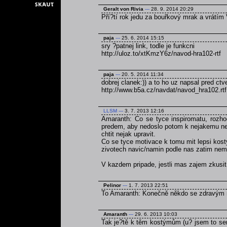
Geralt von Rivia
---
28. 9. 2014 20:29
Pří?tí rok jedu za bouřkový mrak a vrátím 
paja
---
25. 6. 2014 15:15
sry ?patnej link, todle je funkcni
http://uloz.to/xtKmzY6z/navod-hra102-rtf
paja
---
20. 5. 2014 11:34
dobrej clanek:)) a to ho uz napsal pred ct
http://www.b5a.cz/navdat/navod_hra102.rtf
LLSM
---
3. 7. 2013 12:16
Amaranth: Co se tyce inspiromatu, rozho
predem, aby nedoslo potom k nejakemu ned
chtit nejak upravit.
Co se tyce motivace k tomu mit lepsi kost
zivotech navic/namin podle nas zatim nem
V kazdem pripade, jestli mas zajem zkusi
Pelinor
---
1. 7. 2013 22:51
To Amaranth: Konečně někdo se zdravým
Amaranth
---
29. 6. 2013 10:03
Tak je?tě k těm kostýmům (u? jsem to sem 