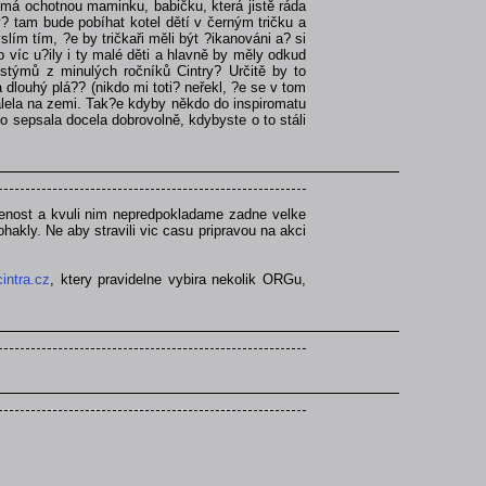
 má ochotnou maminku, babičku, která jistě ráda
? tam bude pobíhat kotel dětí v černým tričku a
ím tím, ?e by tričkaři měli být ?ikanováni a? si
 víc u?ily i ty malé děti a hlavně by měly odkud
stýmů z minulých ročníků Cintry? Určitě by to
 dlouhý plá?? (nikdo mi toti? neřekl, ?e se v tom
álela na zemi. Tak?e kdyby někdo do inspiromatu
o sepsala docela dobrovolně, kdybyste o to stáli
kusenost a kvuli nim nepredpokladame zadne velke
 ohakly. Ne aby stravili vic casu pripravou na akci
intra.cz
, ktery pravidelne vybira nekolik ORGu,