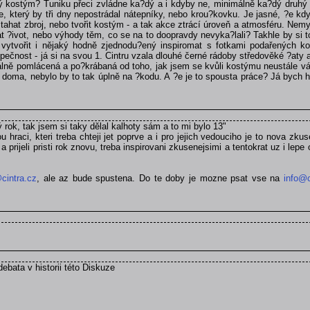
dný kostým? Tuniku přeci zvládne ka?dý a i kdyby ne, minimálně ka?dý druhý
 který by tři dny nepostrádal nátepníky, nebo krou?kovku. Je jasné, ?e kdy
hat zbroj, nebo tvořit kostým - a tak akce ztrácí úroveň a atmosféru. Nemysl
t ?ivot, nebo výhody těm, co se na to doopravdy nevyka?lali? Takhle by si to
 vytvořit i nějaký hodně zjednodu?ený inspiromat s fotkami podařených ko
ečnost - já si na svou 1. Cintru vzala dlouhé černé rádoby středověké ?aty a
utálně pomlácená a po?krábaná od toho, jak jsem se kvůli kostýmu neustále v
í doma, nebylo by to tak úplně na ?kodu. A ?e je to spousta práce? Já bych h
ý rok, tak jsem si taky dělal kalhoty sám a to mi bylo 13"
u hraci, kteri treba chteji jet poprve a i pro jejich vedouciho je to nova z
 prijeli pristi rok znovu, treba inspirovani zkusenejsimi a tentokrat uz i lepe
cintra.cz
, ale az bude spustena. Do te doby je mozne psat vse na
info@c
debata v historii této Diskuze