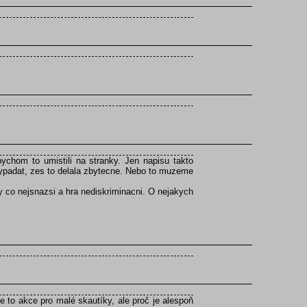
chom to umistili na stranky. Jen napisu takto
ypadat, zes to delala zbytecne. Nebo to muzeme
y co nejsnazsi a hra nediskriminacni. O nejakych
 to akce pro malé skautíky, ale proč je alespoň