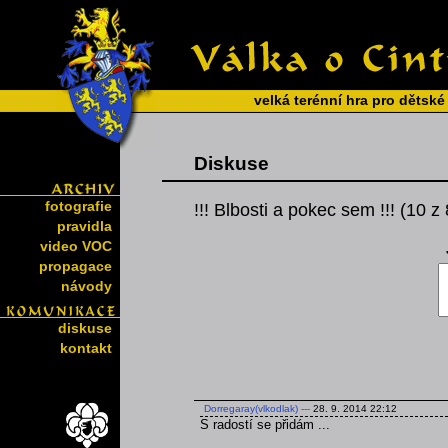
velká terénní hra pro dětské
Diskuse
fotografie
!!! Blbosti a pokec sem !!! (10 z
pravidla
video VOC
propagace
návody
diskuse
kontakt
Dorregaray(vlkodlak)
---
28. 9. 2014 22:12
S radostí se přidám ...