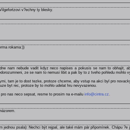
Vilgefortzovi v?echny ty blesky.
verma rokama:))
dne nam nebude vadit kdyz neco napises a pokusis se nam to obhajit, aby
orozumneni, ze se nam to nemusi libit a pak by to z tveho pohledu mohlo v
ymi, tam je to dost tezke, protoze chceme, aby vstup na akci byl pro novack
uze byt rec, protoze by to mohlo udelat hru nevyvazenou.
t pro nas neco sepsat, resme to prosim na e-mailu
info@cintra.cz
.
 názorem.
jednou psala): Nechci být rejpal, ale také mám pár připomínek. Chápu ?e je