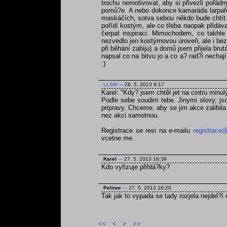
trochu nemotivovat, aby si přivezli pořá
pomů?e. A nebo dokonce kamaráda larpaře,
maskáčích, sotva sebou někdo bude chtít ta
pořídí kostým, ale co třeba naopak přidáva
čerpat inspiraci. Mimochodem, co takhle
nezvedlo jen kostýmovou úroveň, ale i bezp
při běhání zabiju) a domů jsem přijela br
napsal co na bitvu jo a co a? rad?i nechaj
:)
LLSM
---
28. 5. 2013 9:17
Karel: "Kdy? jsem chtěl jet na cintru minul
Podle sebe soudim tebe. Jinymi slovy, jso
pripravy. Chceme, aby se jim akce zalibila a
nez akci samotnou.
Registrace se resi na e-mailu
registrace@
vcetne me.
Karel
---
27. 5. 2013 16:39
Kdo vyřizuje přihlá?ky?
Pelinor
---
27. 5. 2013 16:20
Tak jak to vypada se tady rozjela nejdel?í 
<<
<
>
>>