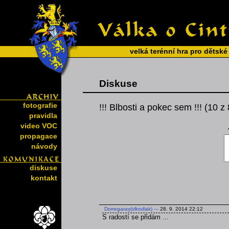
velká terénní hra pro dětské
Diskuse
fotografie
!!! Blbosti a pokec sem !!! (10 z
pravidla
video VOC
propagace
návody
diskuse
kontakt
Dorregaray(vlkodlak)
---
28. 9. 2014 22:12
S radostí se přidám ...