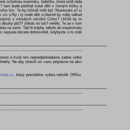
 má ochotnou maminku, babičku, která jistě ráda
? tam bude pobíhat kotel dětí v černým tričku a
ím tím, ?e by tričkaři měli být ?ikanováni a? si
 víc u?ily i ty malé děti a hlavně by měly odkud
stýmů z minulých ročníků Cintry? Určitě by to
 dlouhý plá?? (nikdo mi toti? neřekl, ?e se v tom
álela na zemi. Tak?e kdyby někdo do inspiromatu
o sepsala docela dobrovolně, kdybyste o to stáli
kusenost a kvuli nim nepredpokladame zadne velke
 ohakly. Ne aby stravili vic casu pripravou na akci
intra.cz
, ktery pravidelne vybira nekolik ORGu,