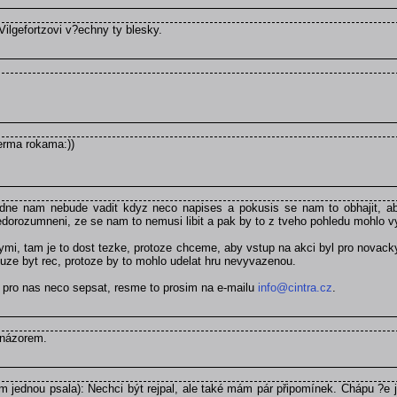
Vilgefortzovi v?echny ty blesky.
verma rokama:))
dne nam nebude vadit kdyz neco napises a pokusis se nam to obhajit, aby
orozumneni, ze se nam to nemusi libit a pak by to z tveho pohledu mohlo v
ymi, tam je to dost tezke, protoze chceme, aby vstup na akci byl pro novack
uze byt rec, protoze by to mohlo udelat hru nevyvazenou.
t pro nas neco sepsat, resme to prosim na e-mailu
info@cintra.cz
.
 názorem.
jednou psala): Nechci být rejpal, ale také mám pár připomínek. Chápu ?e je