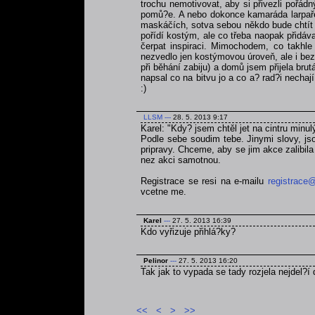
trochu nemotivovat, aby si přivezli pořá
pomů?e. A nebo dokonce kamaráda larpaře,
maskáčích, sotva sebou někdo bude chtít ta
pořídí kostým, ale co třeba naopak přidáva
čerpat inspiraci. Mimochodem, co takhle
nezvedlo jen kostýmovou úroveň, ale i bezp
při běhání zabiju) a domů jsem přijela br
napsal co na bitvu jo a co a? rad?i nechaj
:)
LLSM
---
28. 5. 2013 9:17
Karel: "Kdy? jsem chtěl jet na cintru minul
Podle sebe soudim tebe. Jinymi slovy, jso
pripravy. Chceme, aby se jim akce zalibila a
nez akci samotnou.
Registrace se resi na e-mailu
registrace@
vcetne me.
Karel
---
27. 5. 2013 16:39
Kdo vyřizuje přihlá?ky?
Pelinor
---
27. 5. 2013 16:20
Tak jak to vypada se tady rozjela nejdel?í 
<<
<
>
>>