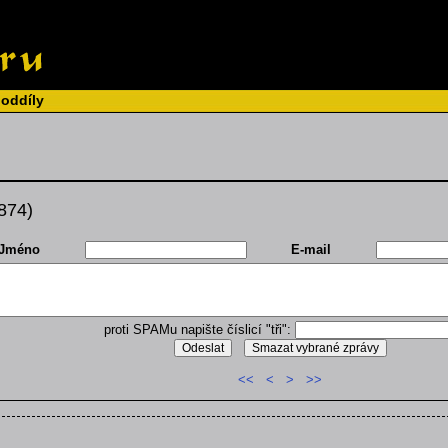
 oddíly
 874)
Jméno
E-mail
proti SPAMu napište číslicí "tři":
<<
<
>
>>