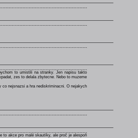
chom to umistili na stranky. Jen napisu takto
ypadat, zes to delala zbytecne. Nebo to muzeme
y co nejsnazsi a hra nediskriminacni. O nejakych
 to akce pro malé skautíky, ale proč je alespoň