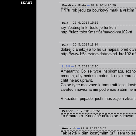
Geralt von Rivia
---
28. 9. 2014 20:29
Pří?tí rok jedu za bouřkový mrak a vrátím 
paja
---
25. 6. 2014 15:15
sry ?patnej link, todle je funkcni
http://uloz.to/xtKmzY6z/navod-hra102-rtf
paja
---
20. 5. 2014 11:34
dobrej clanek:)) a to ho uz napsal pred ct
http://www.b5a.cz/navdat/navod_hra102.rtf
LLSM
---
3. 7. 2013 12:16
Amaranth: Co se tyce inspiromatu, rozho
predem, aby nedoslo potom k nejakemu ned
chtit nejak upravit.
Co se tyce motivace k tomu mit lepsi kost
zivotech navic/namin podle nas zatim nem
V kazdem pripade, jestli mas zajem zkusi
Pelinor
---
1. 7. 2013 22:51
To Amaranth: Konečně někdo se zdravým
Amaranth
---
29. 6. 2013 10:03
Tak je?tě k těm kostýmům (u? jsem to sem 