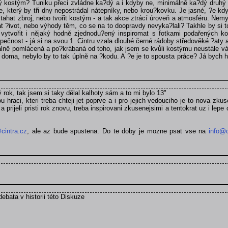
dný kostým? Tuniku přeci zvládne ka?dý a i kdyby ne, minimálně ka?dý druhý
 který by tři dny nepostrádal nátepníky, nebo krou?kovku. Je jasné, ?e kdy
hat zbroj, nebo tvořit kostým - a tak akce ztrácí úroveň a atmosféru. Nemysl
t ?ivot, nebo výhody těm, co se na to doopravdy nevyka?lali? Takhle by si to
 vytvořit i nějaký hodně zjednodu?ený inspiromat s fotkami podařených ko
ečnost - já si na svou 1. Cintru vzala dlouhé černé rádoby středověké ?aty a
utálně pomlácená a po?krábaná od toho, jak jsem se kvůli kostýmu neustále v
í doma, nebylo by to tak úplně na ?kodu. A ?e je to spousta práce? Já bych h
ý rok, tak jsem si taky dělal kalhoty sám a to mi bylo 13"
u hraci, kteri treba chteji jet poprve a i pro jejich vedouciho je to nova z
 prijeli pristi rok znovu, treba inspirovani zkusenejsimi a tentokrat uz i lepe
cintra.cz
, ale az bude spustena. Do te doby je mozne psat vse na
info@c
debata v historii této Diskuze