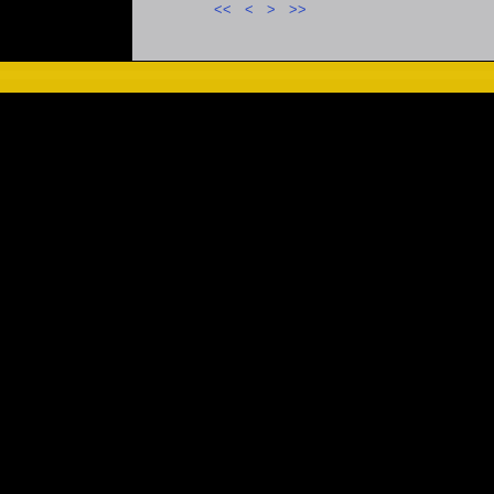
<<
<
>
>>