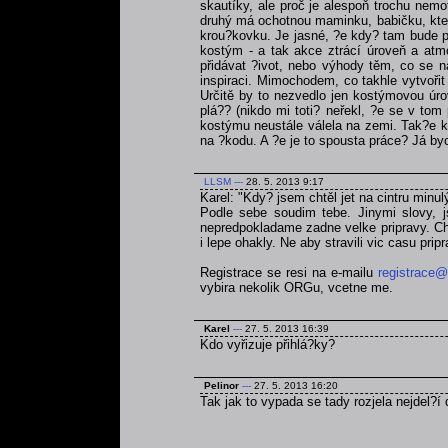
skautíky, ale proč je alespoň trochu nemo
druhý má ochotnou maminku, babičku, která
krou?kovku. Je jasné, ?e kdy? tam bude po
kostým - a tak akce ztrácí úroveň a atmo
přidávat ?ivot, nebo výhody těm, co se na
inspiraci. Mimochodem, co takhle vytvoři
Určitě by to nezvedlo jen kostýmovou úrov
plá?? (nikdo mi toti? neřekl, ?e se v tom
kostýmu neustále válela na zemi. Tak?e kd
na ?kodu. A ?e je to spousta práce? Já byc
LLSM
---
28. 5. 2013 9:17
Karel: "Kdy? jsem chtěl jet na cintru minul
Podle sebe soudim tebe. Jinymi slovy, js
nepredpokladame zadne velke pripravy. Chce
i lepe ohakly. Ne aby stravili vic casu pri
Registrace se resi na e-mailu
registrace@
vybira nekolik ORGu, vcetne me.
Karel
---
27. 5. 2013 16:39
Kdo vyřizuje přihlá?ky?
Pelinor
---
27. 5. 2013 16:20
Tak jak to vypada se tady rozjela nejdel?í 