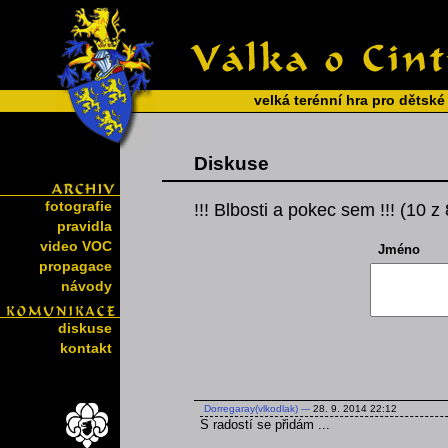
velká terénní hra pro dětské
Diskuse
fotografie
!!! Blbosti a pokec sem !!! (10 z
pravidla
video VOC
Jméno
propagace
návody
diskuse
kontakt
Dorregaray(vlkodlak)
---
28. 9. 2014 22:12
S radostí se přidám ...