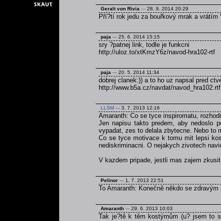
Geralt von Rivia
---
28. 9. 2014 20:29
Pří?tí rok jedu za bouřkový mrak a vrátím 
paja
---
25. 6. 2014 15:15
sry ?patnej link, todle je funkcni
http://uloz.to/xtKmzY6z/navod-hra102-rtf
paja
---
20. 5. 2014 11:34
dobrej clanek:)) a to ho uz napsal pred ct
http://www.b5a.cz/navdat/navod_hra102.rtf
LLSM
---
3. 7. 2013 12:16
Amaranth: Co se tyce inspiromatu, rozhodn
Jen napisu takto predem, aby nedoslo p
vypadat, zes to delala zbytecne. Nebo to 
Co se tyce motivace k tomu mit lepsi kos
nediskriminacni. O nejakych zivotech navi
V kazdem pripade, jestli mas zajem zkusi
Pelinor
---
1. 7. 2013 22:51
To Amaranth: Konečně někdo se zdravým
Amaranth
---
29. 6. 2013 10:03
Tak je?tě k těm kostýmům (u? jsem to se