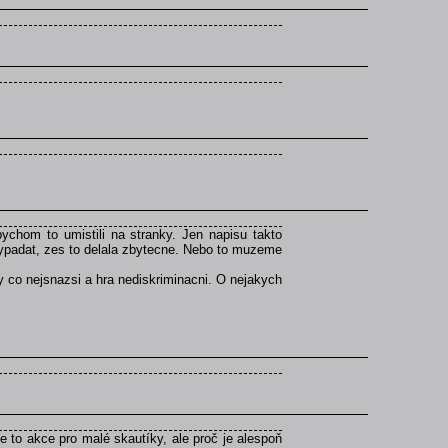
chom to umistili na stranky. Jen napisu takto
ypadat, zes to delala zbytecne. Nebo to muzeme
y co nejsnazsi a hra nediskriminacni. O nejakych
 to akce pro malé skautíky, ale proč je alespoň