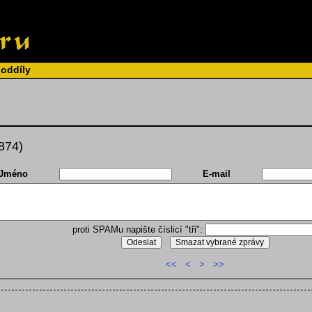
 oddíly
 874)
Jméno
E-mail
proti SPAMu napište číslicí "tři":
<<
<
>
>>