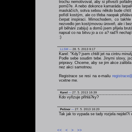
trochu nemotivovat, aby si přivezli pořá
pomů?e. A nebo dokonce kamaráda larpaře,
maskáčích, sotva sebou někdo bude chtít ta
pořídí kostým, ale co třeba naopak přidáva
čerpat inspiraci. Mimochodem, co takhle
nezvedlo jen kostýmovou úroveň, ale i bezp
při běhání zabiju) a domů jsem přijela br
napsal co na bitvu jo a co a? rad?i nechaj
:)
LLSM
---
28. 5. 2013 9:17
Karel: "Kdy? jsem chtěl jet na cintru minul
Podle sebe soudim tebe. Jinymi slovy, jso
pripravy. Chceme, aby se jim akce zalibila a
nez akci samotnou.
Registrace se resi na e-mailu
registrace@
vcetne me.
Karel
---
27. 5. 2013 16:39
Kdo vyřizuje přihlá?ky?
Pelinor
---
27. 5. 2013 16:20
Tak jak to vypada se tady rozjela nejdel?í 
<<
<
>
>>