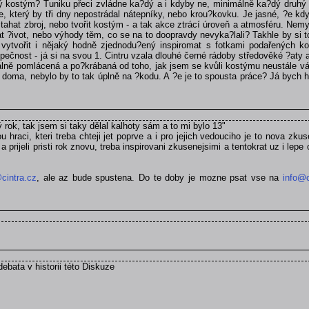
dný kostým? Tuniku přeci zvládne ka?dý a i kdyby ne, minimálně ka?dý druhý
 který by tři dny nepostrádal nátepníky, nebo krou?kovku. Je jasné, ?e kdy
hat zbroj, nebo tvořit kostým - a tak akce ztrácí úroveň a atmosféru. Nemysl
t ?ivot, nebo výhody těm, co se na to doopravdy nevyka?lali? Takhle by si to
 vytvořit i nějaký hodně zjednodu?ený inspiromat s fotkami podařených ko
ečnost - já si na svou 1. Cintru vzala dlouhé černé rádoby středověké ?aty a
utálně pomlácená a po?krábaná od toho, jak jsem se kvůli kostýmu neustále v
í doma, nebylo by to tak úplně na ?kodu. A ?e je to spousta práce? Já bych h
ý rok, tak jsem si taky dělal kalhoty sám a to mi bylo 13"
u hraci, kteri treba chteji jet poprve a i pro jejich vedouciho je to nova z
 prijeli pristi rok znovu, treba inspirovani zkusenejsimi a tentokrat uz i lepe
cintra.cz
, ale az bude spustena. Do te doby je mozne psat vse na
info@c
debata v historii této Diskuze