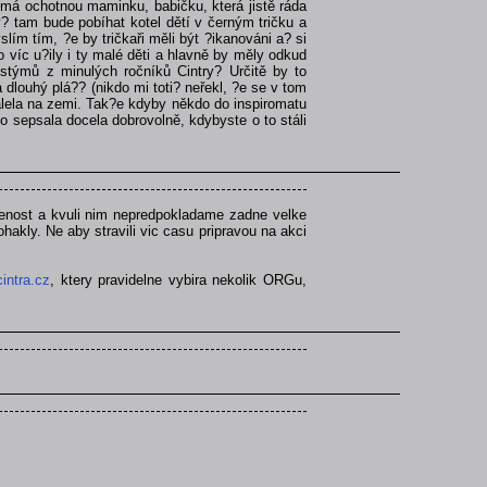
 má ochotnou maminku, babičku, která jistě ráda
? tam bude pobíhat kotel dětí v černým tričku a
ím tím, ?e by tričkaři měli být ?ikanováni a? si
 víc u?ily i ty malé děti a hlavně by měly odkud
stýmů z minulých ročníků Cintry? Určitě by to
 dlouhý plá?? (nikdo mi toti? neřekl, ?e se v tom
álela na zemi. Tak?e kdyby někdo do inspiromatu
o sepsala docela dobrovolně, kdybyste o to stáli
kusenost a kvuli nim nepredpokladame zadne velke
 ohakly. Ne aby stravili vic casu pripravou na akci
intra.cz
, ktery pravidelne vybira nekolik ORGu,