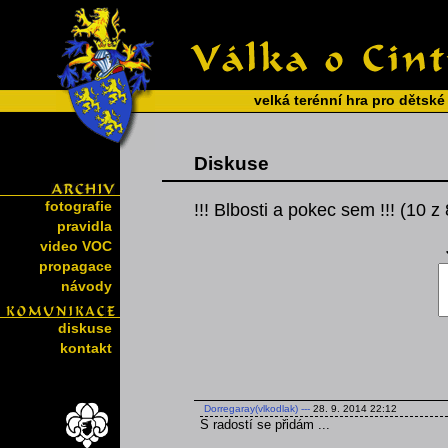
velká terénní hra pro dětské
Diskuse
fotografie
!!! Blbosti a pokec sem !!! (10 z
pravidla
video VOC
propagace
návody
diskuse
kontakt
Dorregaray(vlkodlak)
---
28. 9. 2014 22:12
S radostí se přidám ...