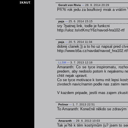
Geralt von Rivia
---
28. 9. 2014 20:29
Pří?tí rok jedu za bouřkový mrak a vrátím 
paja
---
25. 6. 2014 15:15
sry ?patnej link, todle je funkcni
http://uloz.to/xtKmzY6z/navod-hra102-rtf
paja
---
20. 5. 2014 11:34
dobrej clanek:)) a to ho uz napsal pred ct
http://www.b5a.cz/navdat/navod_hra102.rtf
LLSM
---
3. 7. 2013 12:16
Amaranth: Co se tyce inspiromatu, rozho
predem, aby nedoslo potom k nejakemu ned
chtit nejak upravit.
Co se tyce motivace k tomu mit lepsi kost
zivotech navic/namin podle nas zatim nem
V kazdem pripade, jestli mas zajem zkusi
Pelinor
---
1. 7. 2013 22:51
To Amaranth: Konečně někdo se zdravým
Amaranth
---
29. 6. 2013 10:03
Tak je?tě k těm kostýmům (u? jsem to sem 