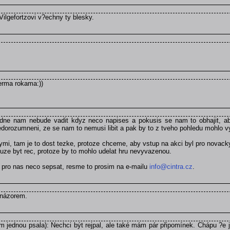
Vilgefortzovi v?echny ty blesky.
verma rokama:))
dne nam nebude vadit kdyz neco napises a pokusis se nam to obhajit, aby
orozumneni, ze se nam to nemusi libit a pak by to z tveho pohledu mohlo v
ymi, tam je to dost tezke, protoze chceme, aby vstup na akci byl pro novack
uze byt rec, protoze by to mohlo udelat hru nevyvazenou.
t pro nas neco sepsat, resme to prosim na e-mailu
info@cintra.cz
.
 názorem.
jednou psala): Nechci být rejpal, ale také mám pár připomínek. Chápu ?e je