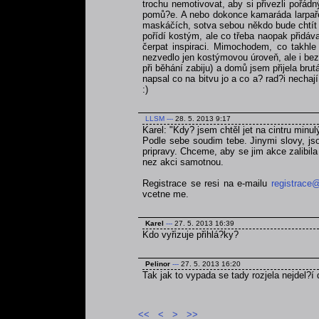
trochu nemotivovat, aby si přivezli pořá
pomů?e. A nebo dokonce kamaráda larpaře,
maskáčích, sotva sebou někdo bude chtít ta
pořídí kostým, ale co třeba naopak přidáva
čerpat inspiraci. Mimochodem, co takhle
nezvedlo jen kostýmovou úroveň, ale i bezp
při běhání zabiju) a domů jsem přijela br
napsal co na bitvu jo a co a? rad?i nechaj
:)
LLSM
---
28. 5. 2013 9:17
Karel: "Kdy? jsem chtěl jet na cintru minul
Podle sebe soudim tebe. Jinymi slovy, jso
pripravy. Chceme, aby se jim akce zalibila a
nez akci samotnou.
Registrace se resi na e-mailu
registrace@
vcetne me.
Karel
---
27. 5. 2013 16:39
Kdo vyřizuje přihlá?ky?
Pelinor
---
27. 5. 2013 16:20
Tak jak to vypada se tady rozjela nejdel?í 
<<
<
>
>>