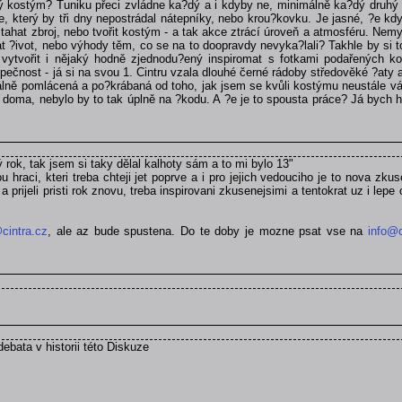
dný kostým? Tuniku přeci zvládne ka?dý a i kdyby ne, minimálně ka?dý druhý
 který by tři dny nepostrádal nátepníky, nebo krou?kovku. Je jasné, ?e kdy
hat zbroj, nebo tvořit kostým - a tak akce ztrácí úroveň a atmosféru. Nemysl
t ?ivot, nebo výhody těm, co se na to doopravdy nevyka?lali? Takhle by si to
 vytvořit i nějaký hodně zjednodu?ený inspiromat s fotkami podařených ko
ečnost - já si na svou 1. Cintru vzala dlouhé černé rádoby středověké ?aty a
utálně pomlácená a po?krábaná od toho, jak jsem se kvůli kostýmu neustále v
í doma, nebylo by to tak úplně na ?kodu. A ?e je to spousta práce? Já bych h
ý rok, tak jsem si taky dělal kalhoty sám a to mi bylo 13"
u hraci, kteri treba chteji jet poprve a i pro jejich vedouciho je to nova z
 prijeli pristi rok znovu, treba inspirovani zkusenejsimi a tentokrat uz i lepe
cintra.cz
, ale az bude spustena. Do te doby je mozne psat vse na
info@c
debata v historii této Diskuze