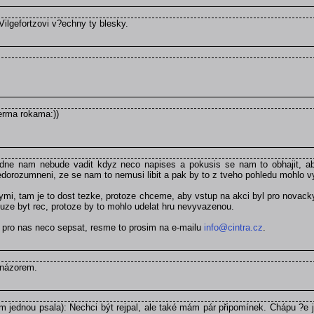
Vilgefortzovi v?echny ty blesky.
verma rokama:))
dne nam nebude vadit kdyz neco napises a pokusis se nam to obhajit, aby
orozumneni, ze se nam to nemusi libit a pak by to z tveho pohledu mohlo v
ymi, tam je to dost tezke, protoze chceme, aby vstup na akci byl pro novack
uze byt rec, protoze by to mohlo udelat hru nevyvazenou.
t pro nas neco sepsat, resme to prosim na e-mailu
info@cintra.cz
.
 názorem.
jednou psala): Nechci být rejpal, ale také mám pár připomínek. Chápu ?e je