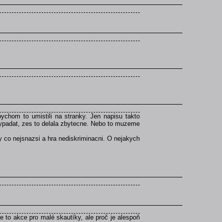
chom to umistili na stranky. Jen napisu takto
ypadat, zes to delala zbytecne. Nebo to muzeme
y co nejsnazsi a hra nediskriminacni. O nejakych
 to akce pro malé skautíky, ale proč je alespoň