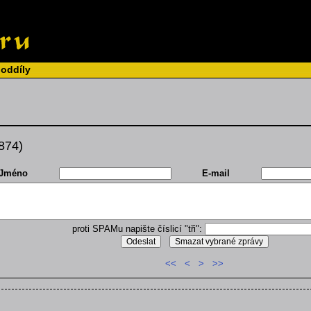
 oddíly
 874)
Jméno
E-mail
proti SPAMu napište číslicí "tři":
<<
<
>
>>