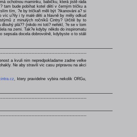
 má ochotnou maminku, babičku, která jistě ráda
? tam bude pobíhat kotel dětí v černým tričku a
ím tím, ?e by tričkaři měli být ?ikanováni a? si
 víc u?ily i ty malé děti a hlavně by měly odkud
stýmů z minulých ročníků Cintry? Určitě by to
 dlouhý plá?? (nikdo mi toti? neřekl, ?e se v tom
álela na zemi. Tak?e kdyby někdo do inspiromatu
o sepsala docela dobrovolně, kdybyste o to stáli
kusenost a kvuli nim nepredpokladame zadne velke
 ohakly. Ne aby stravili vic casu pripravou na akci
intra.cz
, ktery pravidelne vybira nekolik ORGu,