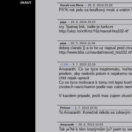
Geralt von Rivia
---
28. 9. 2014 20:29
Pří?tí rok jedu za bouřkový mrak a vrátím 
paja
---
25. 6. 2014 15:15
sry ?patnej link, todle je funkcni
http://uloz.to/xtKmzY6z/navod-hra102-rtf
paja
---
20. 5. 2014 11:34
dobrej clanek:)) a to ho uz napsal pred ct
http://www.b5a.cz/navdat/navod_hra102.rtf
LLSM
---
3. 7. 2013 12:16
Amaranth: Co se tyce inspiromatu, rozho
predem, aby nedoslo potom k nejakemu ned
chtit nejak upravit.
Co se tyce motivace k tomu mit lepsi kost
zivotech navic/namin podle nas zatim nem
V kazdem pripade, jestli mas zajem zkusi
Pelinor
---
1. 7. 2013 22:51
To Amaranth: Konečně někdo se zdravým
Amaranth
---
29. 6. 2013 10:03
Tak je?tě k těm kostýmům (u? jsem to sem 