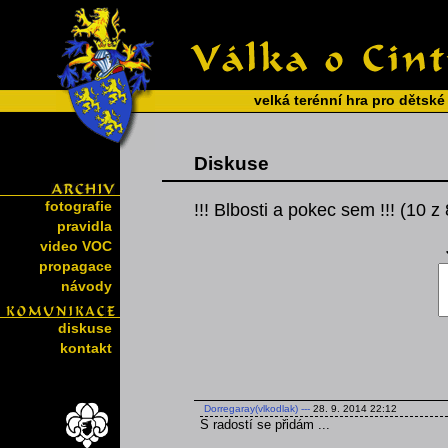
velká terénní hra pro dětské
Diskuse
fotografie
!!! Blbosti a pokec sem !!! (10 z
pravidla
video VOC
propagace
návody
diskuse
kontakt
Dorregaray(vlkodlak)
---
28. 9. 2014 22:12
S radostí se přidám ...