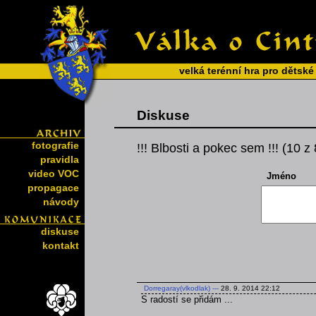
velká terénní hra pro dětské
Diskuse
fotografie
!!! Blbosti a pokec sem !!! (10 z
pravidla
video VOC
Jméno
propagace
návody
diskuse
kontakt
Dorregaray(vlkodlak)
---
28. 9. 2014 22:12
S radostí se přidám ...