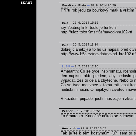
Geralt von Rivia
---
28. 9. 2014 20:29
Pří?tí rok jedu za bouřkový mrak a vrátím 
paja
---
25. 6. 2014 15:15
sry ?patnej link, todle je funkcni
http://uloz.to/xtKmzY6z/navod-hra102-rtf
paja
---
20. 5. 2014 11:34
dobrej clanek:)) a to ho uz napsal pred ct
http://www.b5a.cz/navdat/navod_hra102.rtf
LLSM
---
3. 7. 2013 12:16
Amaranth: Co se tyce inspiromatu, rozhodn
Jen napisu takto predem, aby nedoslo p
vypadat, zes to delala zbytecne. Nebo to 
Co se tyce motivace k tomu mit lepsi kos
nediskriminacni. O nejakych zivotech navi
V kazdem pripade, jestli mas zajem zkusi
Pelinor
---
1. 7. 2013 22:51
To Amaranth: Konečně někdo se zdravým
Amaranth
---
29. 6. 2013 10:03
Tak je?tě k těm kostýmům (u? jsem to se