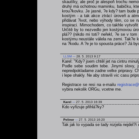
skautíky, ale proč je alespoň trochu nemo
druhý má ochotnou maminku, babičku, která
krou?kovku. Je jasné, ?e kdy? tam bude po
kostým - a tak akce ztrácí úroveň a atmo
přidávat ?ivot, nebo výhody těm, co se na
inspiraci. Mimochodem, co takhle vytvoři
Určitě by to nezvedlo jen kostýmovou úrov
plá?? (nikdo mi toti? neřekl, ?e se v tom
kostýmu neustále válela na zemi. Tak?e kd
na ?kodu. A ?e je to spousta práce? Já byc
LLSM
---
28. 5. 2013 9:17
Karel: "Kdy? jsem chtěl jet na cintru minul
Podle sebe soudim tebe. Jinymi slovy, js
nepredpokladame zadne velke pripravy. Chce
i lepe ohakly. Ne aby stravili vic casu pri
Registrace se resi na e-mailu
registrace@
vybira nekolik ORGu, vcetne me.
Karel
---
27. 5. 2013 16:39
Kdo vyřizuje přihlá?ky?
Pelinor
---
27. 5. 2013 16:20
Tak jak to vypada se tady rozjela nejdel?í 