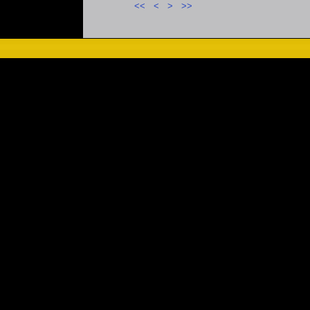
<<
<
>
>>