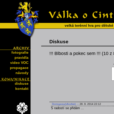
velká terénní hra pro dětské
Diskuse
fotografie
!!! Blbosti a pokec sem !!! (10 z
pravidla
video VOC
propagace
návody
diskuse
kontakt
Dorregaray(vlkodlak)
---
28. 9. 2014 22:12
S radostí se přidám ...