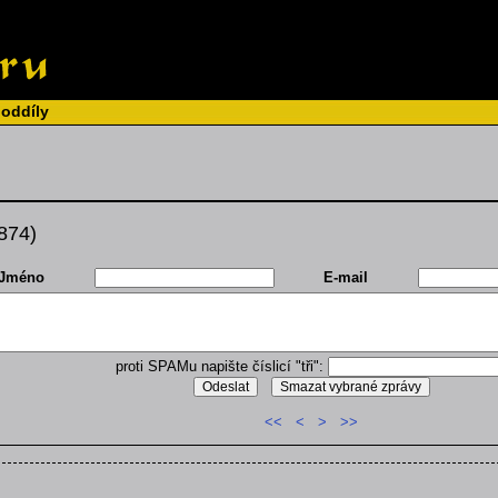
 oddíly
 874)
Jméno
E-mail
proti SPAMu napište číslicí "tři":
<<
<
>
>>