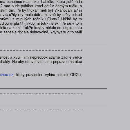
 má ochotnou maminku, babičku, která jistě ráda
? tam bude pobíhat kotel dětí v černým tričku a
ím tím, ?e by tričkaři měli být ?ikanováni a? si
 víc u?ily i ty malé děti a hlavně by měly odkud
stýmů z minulých ročníků Cintry? Určitě by to
 dlouhý plá?? (nikdo mi toti? neřekl, ?e se v tom
álela na zemi. Tak?e kdyby někdo do inspiromatu
o sepsala docela dobrovolně, kdybyste o to stáli
kusenost a kvuli nim nepredpokladame zadne velke
 ohakly. Ne aby stravili vic casu pripravou na akci
intra.cz
, ktery pravidelne vybira nekolik ORGu,