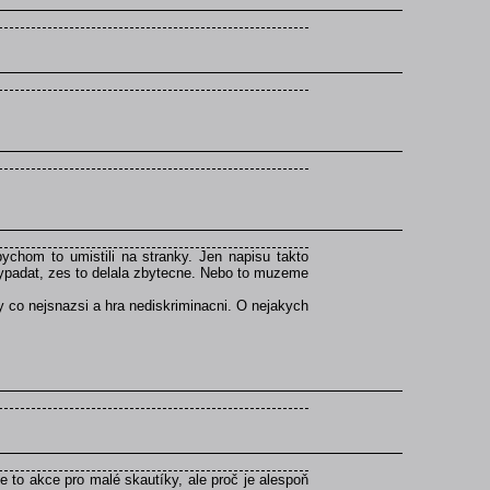
chom to umistili na stranky. Jen napisu takto
ypadat, zes to delala zbytecne. Nebo to muzeme
y co nejsnazsi a hra nediskriminacni. O nejakych
 to akce pro malé skautíky, ale proč je alespoň