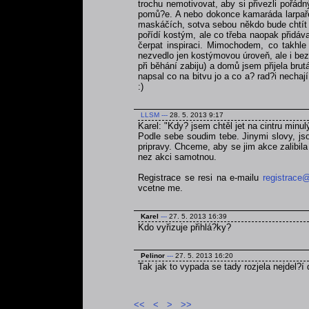
trochu nemotivovat, aby si přivezli pořá
pomů?e. A nebo dokonce kamaráda larpaře,
maskáčích, sotva sebou někdo bude chtít ta
pořídí kostým, ale co třeba naopak přidáva
čerpat inspiraci. Mimochodem, co takhle
nezvedlo jen kostýmovou úroveň, ale i bezp
při běhání zabiju) a domů jsem přijela br
napsal co na bitvu jo a co a? rad?i nechaj
:)
LLSM
---
28. 5. 2013 9:17
Karel: "Kdy? jsem chtěl jet na cintru minul
Podle sebe soudim tebe. Jinymi slovy, jso
pripravy. Chceme, aby se jim akce zalibila a
nez akci samotnou.
Registrace se resi na e-mailu
registrace@
vcetne me.
Karel
---
27. 5. 2013 16:39
Kdo vyřizuje přihlá?ky?
Pelinor
---
27. 5. 2013 16:20
Tak jak to vypada se tady rozjela nejdel?í 
<<
<
>
>>