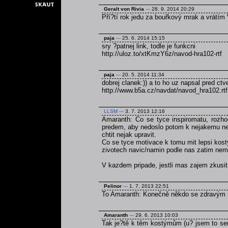
Geralt von Rivia
---
28. 9. 2014 20:29
Pří?tí rok jedu za bouřkový mrak a vrátím 
paja
---
25. 6. 2014 15:15
sry ?patnej link, todle je funkcni
http://uloz.to/xtKmzY6z/navod-hra102-rtf
paja
---
20. 5. 2014 11:34
dobrej clanek:)) a to ho uz napsal pred ct
http://www.b5a.cz/navdat/navod_hra102.rtf
LLSM
---
3. 7. 2013 12:16
Amaranth: Co se tyce inspiromatu, rozho
predem, aby nedoslo potom k nejakemu ned
chtit nejak upravit.
Co se tyce motivace k tomu mit lepsi kost
zivotech navic/namin podle nas zatim nem
V kazdem pripade, jestli mas zajem zkusi
Pelinor
---
1. 7. 2013 22:51
To Amaranth: Konečně někdo se zdravým
Amaranth
---
29. 6. 2013 10:03
Tak je?tě k těm kostýmům (u? jsem to sem 