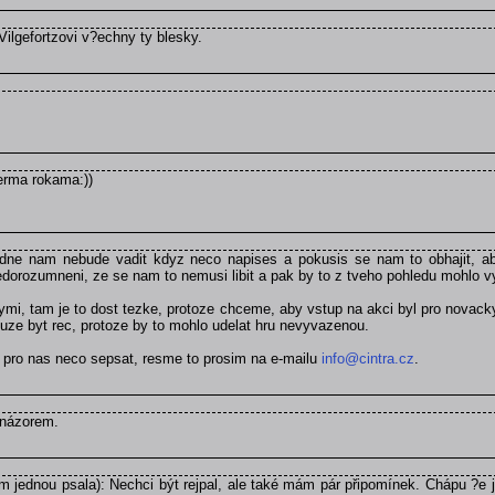
Vilgefortzovi v?echny ty blesky.
verma rokama:))
dne nam nebude vadit kdyz neco napises a pokusis se nam to obhajit, aby
orozumneni, ze se nam to nemusi libit a pak by to z tveho pohledu mohlo v
ymi, tam je to dost tezke, protoze chceme, aby vstup na akci byl pro novack
uze byt rec, protoze by to mohlo udelat hru nevyvazenou.
t pro nas neco sepsat, resme to prosim na e-mailu
info@cintra.cz
.
 názorem.
jednou psala): Nechci být rejpal, ale také mám pár připomínek. Chápu ?e je