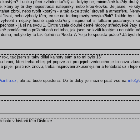
dný kostým? Tuniku přeci zvládne ka?dý a i kdyby ne, minimálně ka?dý druhý
 který by tři dny nepostrádal nátepníky, nebo krou?kovku. Je jasné, ?e kdy
hat zbroj, nebo tvořit kostým - a tak akce ztrácí úroveň a atmosféru. Nemysl
t ?ivot, nebo výhody těm, co se na to doopravdy nevyka?lali? Takhle by si to
 vytvořit i nějaký hodně zjednodu?ený inspiromat s fotkami podařených ko
ečnost - já si na svou 1. Cintru vzala dlouhé černé rádoby středověké ?aty a
utálně pomlácená a po?krábaná od toho, jak jsem se kvůli kostýmu neustále v
í doma, nebylo by to tak úplně na ?kodu. A ?e je to spousta práce? Já bych h
ý rok, tak jsem si taky dělal kalhoty sám a to mi bylo 13"
u hraci, kteri treba chteji jet poprve a i pro jejich vedouciho je to nova z
 prijeli pristi rok znovu, treba inspirovani zkusenejsimi a tentokrat uz i lepe
cintra.cz
, ale az bude spustena. Do te doby je mozne psat vse na
info@c
debata v historii této Diskuze