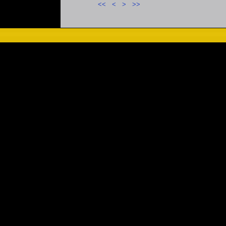
<<
<
>
>>