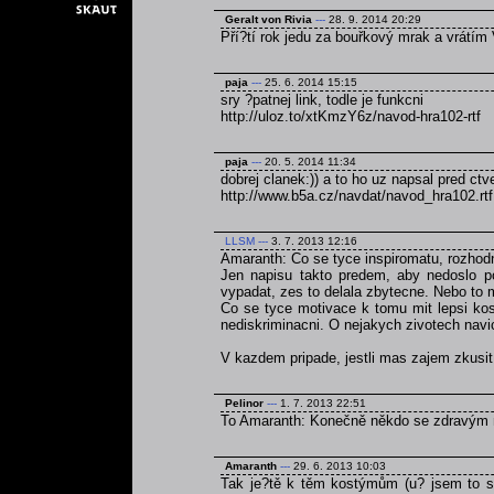
Geralt von Rivia
---
28. 9. 2014 20:29
Pří?tí rok jedu za bouřkový mrak a vrátím 
paja
---
25. 6. 2014 15:15
sry ?patnej link, todle je funkcni
http://uloz.to/xtKmzY6z/navod-hra102-rtf
paja
---
20. 5. 2014 11:34
dobrej clanek:)) a to ho uz napsal pred ct
http://www.b5a.cz/navdat/navod_hra102.rtf
LLSM
---
3. 7. 2013 12:16
Amaranth: Co se tyce inspiromatu, rozhodn
Jen napisu takto predem, aby nedoslo p
vypadat, zes to delala zbytecne. Nebo to 
Co se tyce motivace k tomu mit lepsi kos
nediskriminacni. O nejakych zivotech navi
V kazdem pripade, jestli mas zajem zkusi
Pelinor
---
1. 7. 2013 22:51
To Amaranth: Konečně někdo se zdravým
Amaranth
---
29. 6. 2013 10:03
Tak je?tě k těm kostýmům (u? jsem to se