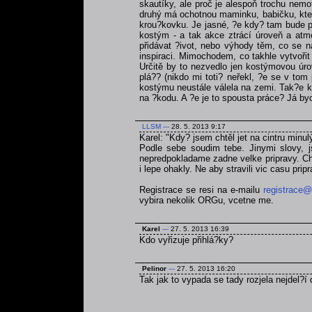
skautíky, ale proč je alespoň trochu nemo
druhý má ochotnou maminku, babičku, která
krou?kovku. Je jasné, ?e kdy? tam bude po
kostým - a tak akce ztrácí úroveň a atmo
přidávat ?ivot, nebo výhody těm, co se na
inspiraci. Mimochodem, co takhle vytvoři
Určitě by to nezvedlo jen kostýmovou úrov
plá?? (nikdo mi toti? neřekl, ?e se v tom
kostýmu neustále válela na zemi. Tak?e kd
na ?kodu. A ?e je to spousta práce? Já byc
LLSM
---
28. 5. 2013 9:17
Karel: "Kdy? jsem chtěl jet na cintru minul
Podle sebe soudim tebe. Jinymi slovy, js
nepredpokladame zadne velke pripravy. Chce
i lepe ohakly. Ne aby stravili vic casu pri
Registrace se resi na e-mailu
registrace@
vybira nekolik ORGu, vcetne me.
Karel
---
27. 5. 2013 16:39
Kdo vyřizuje přihlá?ky?
Pelinor
---
27. 5. 2013 16:20
Tak jak to vypada se tady rozjela nejdel?í 