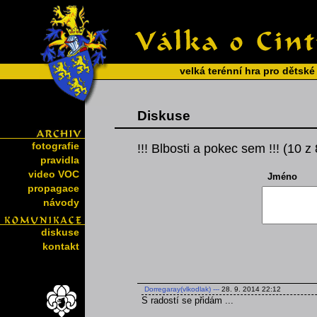
velká terénní hra pro dětské
Diskuse
fotografie
!!! Blbosti a pokec sem !!! (10 z
pravidla
video VOC
Jméno
propagace
návody
diskuse
kontakt
Dorregaray(vlkodlak)
---
28. 9. 2014 22:12
S radostí se přidám ...