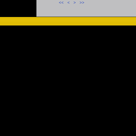
<<
<
>
>>