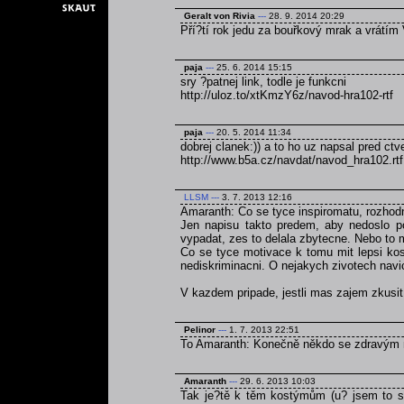
Geralt von Rivia
---
28. 9. 2014 20:29
Pří?tí rok jedu za bouřkový mrak a vrátím 
paja
---
25. 6. 2014 15:15
sry ?patnej link, todle je funkcni
http://uloz.to/xtKmzY6z/navod-hra102-rtf
paja
---
20. 5. 2014 11:34
dobrej clanek:)) a to ho uz napsal pred ct
http://www.b5a.cz/navdat/navod_hra102.rtf
LLSM
---
3. 7. 2013 12:16
Amaranth: Co se tyce inspiromatu, rozhodn
Jen napisu takto predem, aby nedoslo p
vypadat, zes to delala zbytecne. Nebo to 
Co se tyce motivace k tomu mit lepsi kos
nediskriminacni. O nejakych zivotech navi
V kazdem pripade, jestli mas zajem zkusi
Pelinor
---
1. 7. 2013 22:51
To Amaranth: Konečně někdo se zdravým
Amaranth
---
29. 6. 2013 10:03
Tak je?tě k těm kostýmům (u? jsem to se