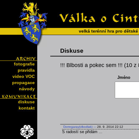
velká terénní hra pro dětské
Diskuse
fotografie
!!! Blbosti a pokec sem !!! (10 z
pravidla
video VOC
Jméno
propagace
návody
diskuse
kontakt
Dorregaray(vlkodlak)
---
28. 9. 2014 22:12
S radostí se přidám ...