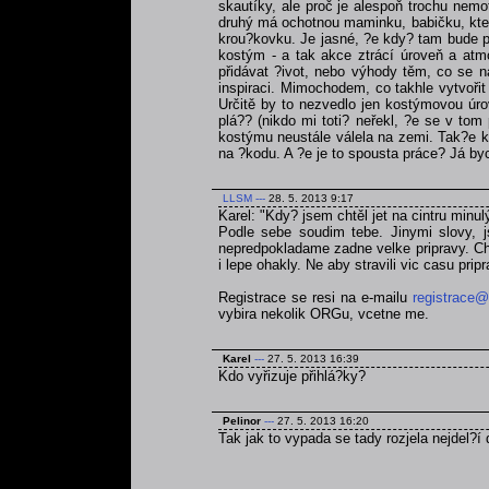
skautíky, ale proč je alespoň trochu nemo
druhý má ochotnou maminku, babičku, která
krou?kovku. Je jasné, ?e kdy? tam bude po
kostým - a tak akce ztrácí úroveň a atmo
přidávat ?ivot, nebo výhody těm, co se na
inspiraci. Mimochodem, co takhle vytvoři
Určitě by to nezvedlo jen kostýmovou úrov
plá?? (nikdo mi toti? neřekl, ?e se v tom
kostýmu neustále válela na zemi. Tak?e kd
na ?kodu. A ?e je to spousta práce? Já byc
LLSM
---
28. 5. 2013 9:17
Karel: "Kdy? jsem chtěl jet na cintru minul
Podle sebe soudim tebe. Jinymi slovy, js
nepredpokladame zadne velke pripravy. Chce
i lepe ohakly. Ne aby stravili vic casu pri
Registrace se resi na e-mailu
registrace@
vybira nekolik ORGu, vcetne me.
Karel
---
27. 5. 2013 16:39
Kdo vyřizuje přihlá?ky?
Pelinor
---
27. 5. 2013 16:20
Tak jak to vypada se tady rozjela nejdel?í 