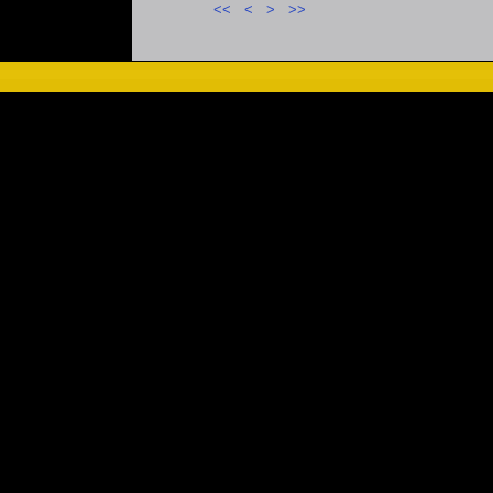
<<
<
>
>>