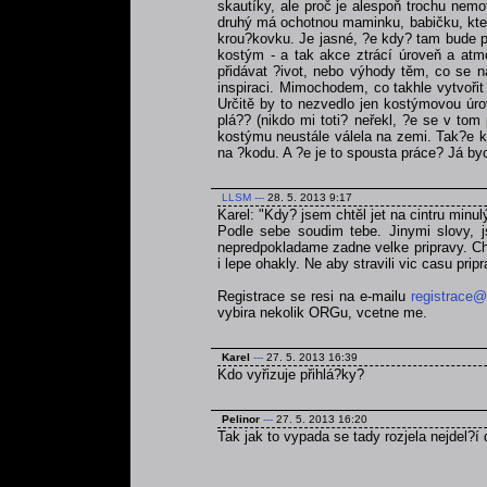
skautíky, ale proč je alespoň trochu nemo
druhý má ochotnou maminku, babičku, která
krou?kovku. Je jasné, ?e kdy? tam bude po
kostým - a tak akce ztrácí úroveň a atmo
přidávat ?ivot, nebo výhody těm, co se na
inspiraci. Mimochodem, co takhle vytvoři
Určitě by to nezvedlo jen kostýmovou úrov
plá?? (nikdo mi toti? neřekl, ?e se v tom
kostýmu neustále válela na zemi. Tak?e kd
na ?kodu. A ?e je to spousta práce? Já byc
LLSM
---
28. 5. 2013 9:17
Karel: "Kdy? jsem chtěl jet na cintru minul
Podle sebe soudim tebe. Jinymi slovy, js
nepredpokladame zadne velke pripravy. Chce
i lepe ohakly. Ne aby stravili vic casu pri
Registrace se resi na e-mailu
registrace@
vybira nekolik ORGu, vcetne me.
Karel
---
27. 5. 2013 16:39
Kdo vyřizuje přihlá?ky?
Pelinor
---
27. 5. 2013 16:20
Tak jak to vypada se tady rozjela nejdel?í 