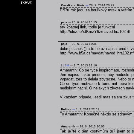
Geralt von Rivia
---
28. 9. 2014 20:29
Pří?tí rok jedu za bouřkový mrak a vrátím 
paja
---
25. 6. 2014 15:15
sry ?patnej link, todle je funkcni
http://uloz.to/xtKmzY6z/navod-hra102-rtf
paja
---
20. 5. 2014 11:34
dobrej clanek:)) a to ho uz napsal pred ct
http://www.b5a.cz/navdat/navod_hra102.rtf
LLSM
---
3. 7. 2013 12:16
Amaranth: Co se tyce inspiromatu, rozhodn
Jen napisu takto predem, aby nedoslo p
vypadat, zes to delala zbytecne. Nebo to 
Co se tyce motivace k tomu mit lepsi kos
nediskriminacni. O nejakych zivotech navi
V kazdem pripade, jestli mas zajem zkusi
Pelinor
---
1. 7. 2013 22:51
To Amaranth: Konečně někdo se zdravým
Amaranth
---
29. 6. 2013 10:03
Tak je?tě k těm kostýmům (u? jsem to se