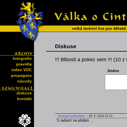
velká terénní hra pro dětské
Diskuse
fotografie
!!! Blbosti a pokec sem !!! (10 z
pravidla
video VOC
Jméno
propagace
návody
diskuse
kontakt
Dorregaray(vlkodlak)
---
28. 9. 2014 22:12
S radostí se přidám ...