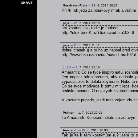
Geralt von Rivia
---
28. 9. 2014 20:29
Pří?tí rok jedu za bouřkový mrak a vrátím 
paja
---
25. 6. 2014 15:15
sry ?patnej link, todle je funkcni
http://uloz.to/xtKmzY6z/navod-hra102-rtf
paja
---
20. 5. 2014 11:34
dobrej clanek:)) a to ho uz napsal pred ct
http://www.b5a.cz/navdat/navod_hra102.rtf
LLSM
---
3. 7. 2013 12:16
Amaranth: Co se tyce inspiromatu, rozhodn
Jen napisu takto predem, aby nedoslo p
vypadat, zes to delala zbytecne. Nebo to 
Co se tyce motivace k tomu mit lepsi kos
nediskriminacni. O nejakych zivotech navi
V kazdem pripade, jestli mas zajem zkusi
Pelinor
---
1. 7. 2013 22:51
To Amaranth: Konečně někdo se zdravým
Amaranth
---
29. 6. 2013 10:03
Tak je?tě k těm kostýmům (u? jsem to se