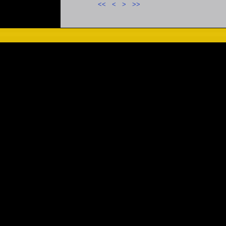
<<
<
>
>>