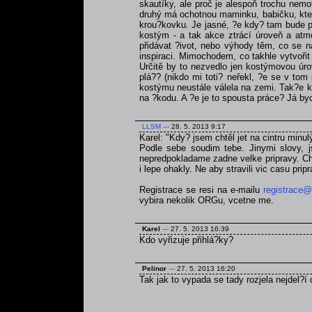
skautíky, ale proč je alespoň trochu nemo
druhý má ochotnou maminku, babičku, která
krou?kovku. Je jasné, ?e kdy? tam bude po
kostým - a tak akce ztrácí úroveň a atmo
přidávat ?ivot, nebo výhody těm, co se na
inspiraci. Mimochodem, co takhle vytvoři
Určitě by to nezvedlo jen kostýmovou úrov
plá?? (nikdo mi toti? neřekl, ?e se v tom
kostýmu neustále válela na zemi. Tak?e kd
na ?kodu. A ?e je to spousta práce? Já byc
LLSM
---
28. 5. 2013 9:17
Karel: "Kdy? jsem chtěl jet na cintru minul
Podle sebe soudim tebe. Jinymi slovy, js
nepredpokladame zadne velke pripravy. Chce
i lepe ohakly. Ne aby stravili vic casu pri
Registrace se resi na e-mailu
registrace@
vybira nekolik ORGu, vcetne me.
Karel
---
27. 5. 2013 16:39
Kdo vyřizuje přihlá?ky?
Pelinor
---
27. 5. 2013 16:20
Tak jak to vypada se tady rozjela nejdel?í 