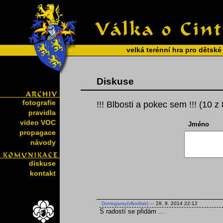
velká terénní hra pro dětské
Diskuse
fotografie
!!! Blbosti a pokec sem !!! (10 z
pravidla
video VOC
Jméno
propagace
návody
diskuse
kontakt
Dorregaray(vlkodlak)
---
28. 9. 2014 22:12
S radostí se přidám ...