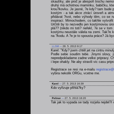
skautíky, ale proč je alespoň trochu nemo
druhý má ochotnou maminku, babičku, která
krou?kovku. Je jasné, ?e kdy? tam bude po
kostým - a tak akce ztrácí úroveň a atmo
přidávat ?ivot, nebo výhody těm, co se na
inspiraci. Mimochodem, co takhle vytvoři
Určitě by to nezvedlo jen kostýmovou úrov
plá?? (nikdo mi toti? neřekl, ?e se v tom
kostýmu neustále válela na zemi. Tak?e kd
na ?kodu. A ?e je to spousta práce? Já byc
LLSM
---
28. 5. 2013 9:17
Karel: "Kdy? jsem chtěl jet na cintru minul
Podle sebe soudim tebe. Jinymi slovy, js
nepredpokladame zadne velke pripravy. Chce
i lepe ohakly. Ne aby stravili vic casu pri
Registrace se resi na e-mailu
registrace@
vybira nekolik ORGu, vcetne me.
Karel
---
27. 5. 2013 16:39
Kdo vyřizuje přihlá?ky?
Pelinor
---
27. 5. 2013 16:20
Tak jak to vypada se tady rozjela nejdel?í 