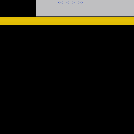
<<
<
>
>>