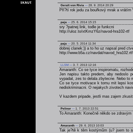
Geralt von Rivia
---
28. 9. 2014 20:29
Pří?tí rok jedu za bouřkový mrak a vrátím 
paja
---
25. 6. 2014 15:15
sry ?patnej link, todle je funkcni
http://uloz.to/xtKmzY6z/navod-hra102-rtf
paja
---
20. 5. 2014 11:34
dobrej clanek:)) a to ho uz napsal pred ct
http://www.b5a.cz/navdat/navod_hra102.rtf
LLSM
---
3. 7. 2013 12:16
Amaranth: Co se tyce inspiromatu, rozhodn
Jen napisu takto predem, aby nedoslo p
vypadat, zes to delala zbytecne. Nebo to 
Co se tyce motivace k tomu mit lepsi kos
nediskriminacni. O nejakych zivotech navi
V kazdem pripade, jestli mas zajem zkusi
Pelinor
---
1. 7. 2013 22:51
To Amaranth: Konečně někdo se zdravým
Amaranth
---
29. 6. 2013 10:03
Tak je?tě k těm kostýmům (u? jsem to se