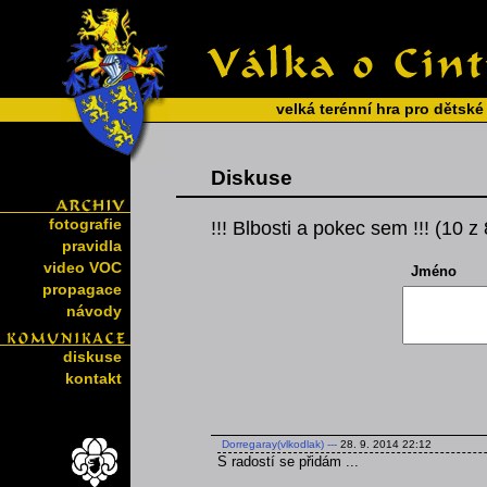
velká terénní hra pro dětské
Diskuse
fotografie
!!! Blbosti a pokec sem !!! (10 z
pravidla
video VOC
Jméno
propagace
návody
diskuse
kontakt
Dorregaray(vlkodlak)
---
28. 9. 2014 22:12
S radostí se přidám ...