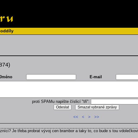
 oddíly
 874)
Jméno
E-mail
proti SPAMu napište číslicí "tři":
<<
<
>
>>
zníci? Je třeba probrat vývoj cen brambor a taky to, co bude s tou vdolečkov