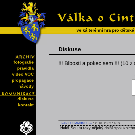
velká terénní hra pro dětské
Diskuse
fotografie
!!! Blbosti a pokec sem !!! (10 z
pravidla
video VOC
propagace
návody
diskuse
kontakt
PAPILUSMAXIMUS
---
12. 10. 2002 16:39
Haló! Sou tu taky nějaký další spolukolcho