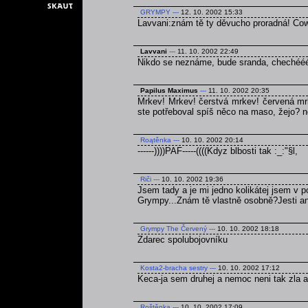
GRYMPY
---
12. 10. 2002 15:33
Lavvani:znám tě ty děvucho proradná! C
Lavvani
---
11. 10. 2002 22:49
Nikdo se neznáme, bude sranda, chechééé
Papilus Maximus
---
11. 10. 2002 20:35
Mrkev! Mrkev! čerstvá mrkev! červená mrk
ste potřeboval spíš něco na maso, žejo? ne 
Roątěnka
---
10. 10. 2002 20:14
------))))PAF-----((((Kdyz blbosti tak :_:"§l,
Riči
---
10. 10. 2002 19:36
Jsem tady a je mi jedno kolikátej jsem v p
Grympy...Znám tě vlastně osobně?Jesti ano
Grympy The Červený
---
10. 10. 2002 18:18
Zdarec spolubojovníku
Kosta2-bracha sestry
---
10. 10. 2002 17:12
Keca-ja sem druhej a nemoc neni tak zla a l
Roštěnka
---
10. 10. 2002 17:09