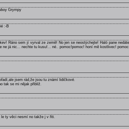
owboy Grympy
é :-B
ev! Ráno sem jí vyrval ze země! No jen se neostýchejte! Haló pane nedáte 
ne já nic... nechte tu kusu!... né.. pomoc!pomoc! honí mě kostlivec! pomoc!.....
ořadí,ale jsem rád,že jsou tu známí lidičkové.
 tak se mi nějak přibliž.
e ty věci nesmí no takže j v řiti.