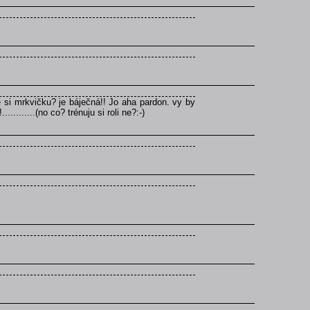
si mrkvičku? je báječná!! Jo aha pardon. vy by
.......(no co? trénuju si roli ne?:-)