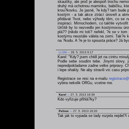
skautíky, ale proč je alespoň trochu nemo
druhý má ochotnou maminku, babičku, která
krou?kovku. Je jasné, ?e kdy? tam bude po
kostým - a tak akce ztrácí úroveň a atmo
přidávat ?ivot, nebo výhody těm, co se na
inspiraci. Mimochodem, co takhle vytvoři
Určitě by to nezvedlo jen kostýmovou úrov
plá?? (nikdo mi toti? neřekl, ?e se v tom
kostýmu neustále válela na zemi. Tak?e kd
na ?kodu. A ?e je to spousta práce? Já byc
LLSM
---
28. 5. 2013 9:17
Karel: "Kdy? jsem chtěl jet na cintru minul
Podle sebe soudim tebe. Jinymi slovy, js
nepredpokladame zadne velke pripravy. Chce
i lepe ohakly. Ne aby stravili vic casu pri
Registrace se resi na e-mailu
registrace@
vybira nekolik ORGu, vcetne me.
Karel
---
27. 5. 2013 16:39
Kdo vyřizuje přihlá?ky?
Pelinor
---
27. 5. 2013 16:20
Tak jak to vypada se tady rozjela nejdel?í 