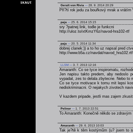
Geralt von Rivia
---
28. 9. 2014 20:29
Pří?tí rok jedu za bouřkový mrak a vrátím 
paja
---
25. 6. 2014 15:15
sry ?patnej link, todle je funkcni
http://uloz.to/xtKmzY6z/navod-hra102-rtf
paja
---
20. 5. 2014 11:34
dobrej clanek:)) a to ho uz napsal pred ct
http://www.b5a.cz/navdat/navod_hra102.rtf
LLSM
---
3. 7. 2013 12:16
Amaranth: Co se tyce inspiromatu, rozhodn
Jen napisu takto predem, aby nedoslo p
vypadat, zes to delala zbytecne. Nebo to 
Co se tyce motivace k tomu mit lepsi kos
nediskriminacni. O nejakych zivotech navi
V kazdem pripade, jestli mas zajem zkusi
Pelinor
---
1. 7. 2013 22:51
To Amaranth: Konečně někdo se zdravým
Amaranth
---
29. 6. 2013 10:03
Tak je?tě k těm kostýmům (u? jsem to se