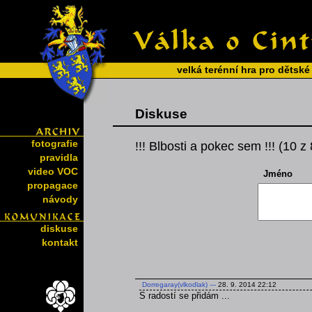
velká terénní hra pro dětské
Diskuse
fotografie
!!! Blbosti a pokec sem !!! (10 z
pravidla
video VOC
Jméno
propagace
návody
diskuse
kontakt
Dorregaray(vlkodlak)
---
28. 9. 2014 22:12
S radostí se přidám ...