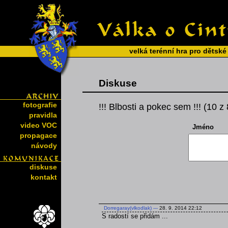
velká terénní hra pro dětské
Diskuse
fotografie
!!! Blbosti a pokec sem !!! (10 z
pravidla
video VOC
Jméno
propagace
návody
diskuse
kontakt
Dorregaray(vlkodlak)
---
28. 9. 2014 22:12
S radostí se přidám ...