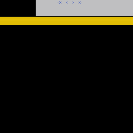
<<
<
>
>>