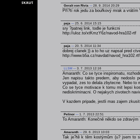
Geralt von Rivia
---
28. 9. 2014 20:29
Pří?tí rok jedu za bouřkový mrak a vrátím 
paja
---
25. 6. 2014 15:15
sry ?patnej link, todle je funkcni
http://uloz.to/xtKmzY6z/navod-hra102-rtf
paja
---
20. 5. 2014 11:34
dobrej clanek:)) a to ho uz napsal pred ct
http://www.b5a.cz/navdat/navod_hra102.rtf
LLSM
---
3. 7. 2013 12:16
Amaranth: Co se tyce inspiromatu, rozhodn
Jen napisu takto predem, aby nedoslo p
vypadat, zes to delala zbytecne. Nebo to 
Co se tyce motivace k tomu mit lepsi kos
nediskriminacni. O nejakych zivotech navi
V kazdem pripade, jestli mas zajem zkusi
Pelinor
---
1. 7. 2013 22:51
To Amaranth: Konečně někdo se zdravým
Amaranth
---
29. 6. 2013 10:03
Tak je?tě k těm kostýmům (u? jsem to se