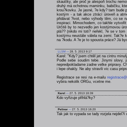
skautíky, ale proč je alespoň trochu nemo
druhý má ochotnou maminku, babičku, která
krou?kovku. Je jasné, ?e kdy? tam bude po
kostým - a tak akce ztrácí úroveň a atmo
přidávat ?ivot, nebo výhody těm, co se na
inspiraci. Mimochodem, co takhle vytvoři
Určitě by to nezvedlo jen kostýmovou úrov
plá?? (nikdo mi toti? neřekl, ?e se v tom
kostýmu neustále válela na zemi. Tak?e kd
na ?kodu. A ?e je to spousta práce? Já byc
LLSM
---
28. 5. 2013 9:17
Karel: "Kdy? jsem chtěl jet na cintru minul
Podle sebe soudim tebe. Jinymi slovy, js
nepredpokladame zadne velke pripravy. Chce
i lepe ohakly. Ne aby stravili vic casu pri
Registrace se resi na e-mailu
registrace@
vybira nekolik ORGu, vcetne me.
Karel
---
27. 5. 2013 16:39
Kdo vyřizuje přihlá?ky?
Pelinor
---
27. 5. 2013 16:20
Tak jak to vypada se tady rozjela nejdel?í 